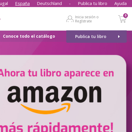
ugal
España
Deutschland
-
Publica tu libro
Ayuda
0
Inicia sesión o
o
Regístrate
Conoce todo el catálogo
Publica tu libro