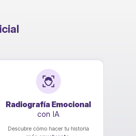
icial
Radiografía Emocional
Co
con IA
Descubre cómo hacer tu historia
¡Trans