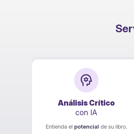
Serv
ón
Análisis Crítico
con IA
onal
Entienda el
potencial
de su libro.