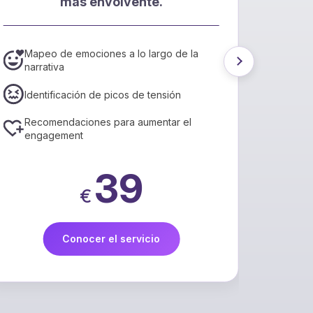
más envolvente.
l
Mapeo de emociones a lo largo de la
Conv
narrativa
está
Ajus
Identificación de picos de tensión
mayo
Recomendaciones para aumentar el
Info
engagement
IA
39
€
Conocer el servicio