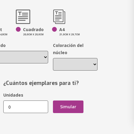
t
Cuadrado
A4
14,8CM
20,0CM X 20,0CM
21,0CM X 29,7CM
ado
Coloración del
núcleo
¿Cuántos ejemplares para ti?
Unidades
Simular