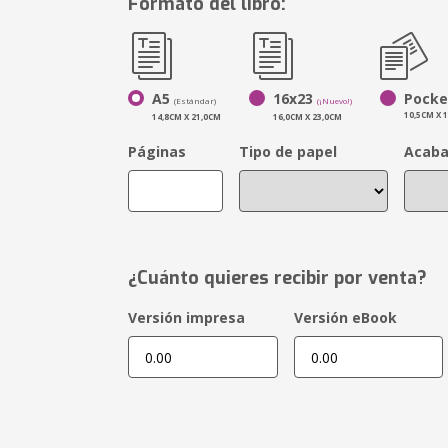
Formato del libro:
A5
16x23
Pocke
(Estándar)
(¡Nuevo!)
10,5CM X 
14,8CM X 21,0CM
16,0CM X 23,0CM
Páginas
Tipo de papel
Acab
¿Cuánto quieres recibir por venta?
Versión impresa
Versión eBook