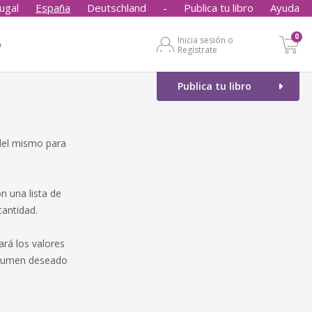
ugal
España
Deutschland
-
Publica tu libro
Ayuda
0
Inicia sesión o
o
Regístrate
Publica tu libro
 del mismo para
n una lista de
cantidad.
rá los valores
volumen deseado