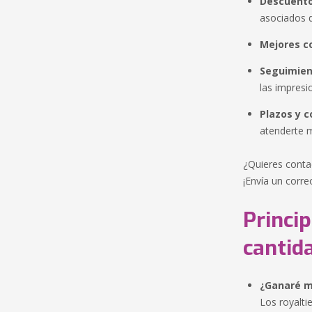
Descuento
asociados 
Mejores c
Seguimien
las impresi
Plazos y c
atenderte 
¿Quieres conta
¡Envía un corre
Princi
cantid
¿Ganaré m
Los royalti