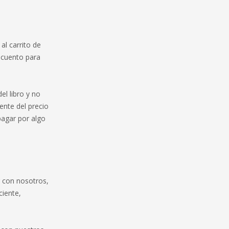
al carrito de
scuento para
l libro y no
mente del precio
pagar por algo
r con nosotros,
ciente,