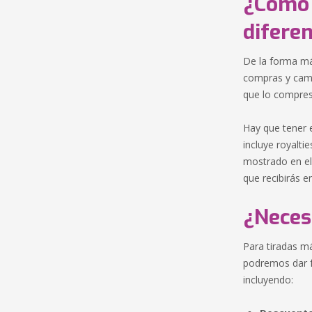
¿Cómo 
difere
De la forma más
compras y camb
que lo compres 
Hay que tener e
incluye royalti
mostrado en el
que recibirás en
¿Neces
Para tiradas m
podremos dar f
incluyendo: