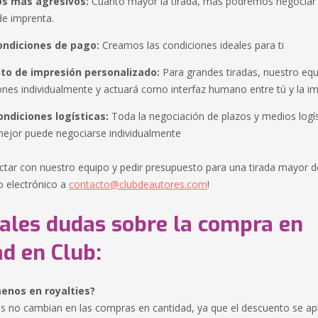
s más agresivos:
Cuanto mayor la tirada, más podremos negociar
de imprenta.
ondiciones de pago:
Creamos las condiciones ideales para ti
to de impresión personalizado:
Para grandes tiradas, nuestro equ
ones individualmente y actuará como interfaz humano entre tú y la i
ondiciones logísticas:
Toda la negociación de plazos y medios logís
mejor puede negociarse individualmente
ctar con nuestro equipo y pedir presupuesto para una tirada mayor de
o electrónico a
contacto@clubdeautores.com
!
pales dudas sobre la compra en
ad en Club:
enos en royalties?
es no cambian en las compras en cantidad, ya que el descuento se ap