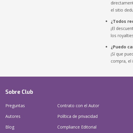
directament
el sitio ded
¿Todos rec
¡El descuen
los royalti
¿Puedo cam
¡Sí que pue
compra, el 
Sobre Club
Preguntas
Contrato con el Autor
Autores
Política de privacidad
Blog
Compliance Editorial