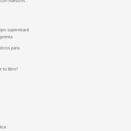
 con nuestros
ipo supervisará
mprenta
ticos para
 tu libro?
lica