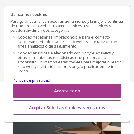
Sinopsis
Utilizamos cookies.
Para garantizar el correcto funcionamiento y la mejora continua
¡Descubre el Código de la Seducción y Transforma tu
de nuestro sitio web, utilizamos cookies. Estas cookies se
Vida Ahora! ¿Alguna vez te has preguntado por qué
pueden dividir en dos categorías:
algunos hombres atraen mujeres sin esfuerzo,
Cookies necesarias: Imprescindible para el correcto
funcionamiento de nuestro sitio web. No se utilizan con
mientras otros luchan por ser notados? El secre...
fines analíticos o de seguimiento.
Cookies analíticas: Relacionado con Google Analytics y
€ 10,21
Versión impresa
otras herramientas estadísticas que preservan tu
anonimato. Utilizamos estas cookies para mejorar nuestro
sitio web y facilitarte la impresión y/o publicación de tus
Comprar
libros.
Política de privacidad
.
Acepta todo
Aceptar Sólo Las Cookies Necesarias