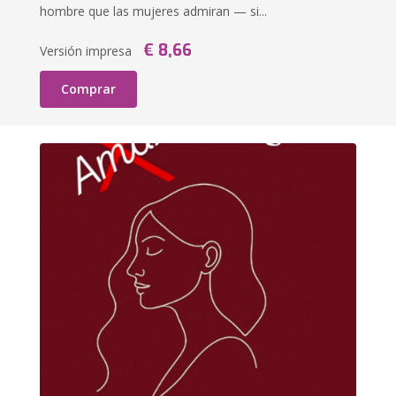
hombre que las mujeres admiran — si...
€ 8,66
Versión impresa
Comprar