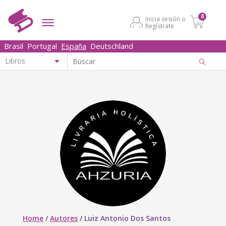
0
Inicia sesión o
Regístrate
Brasil
Portugal
España
Deutschland
Home
/
Autores
/
Luiz Antonio Dos Santos