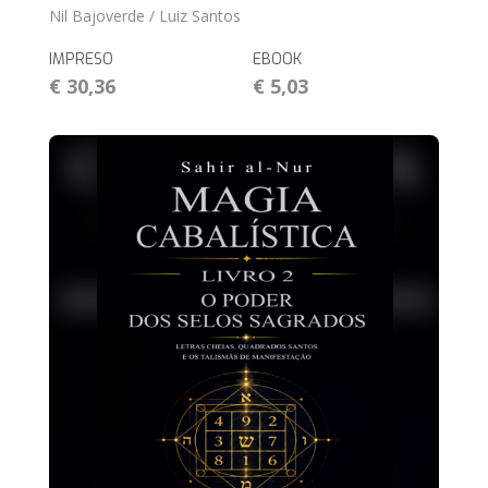
Nil Bajoverde / Luiz Santos
IMPRESO
EBOOK
€ 30,36
€ 5,03