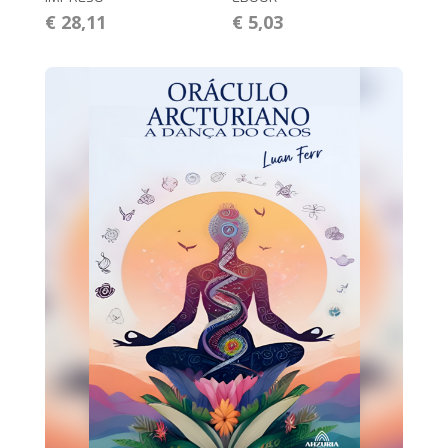
€ 28,11
€ 5,03