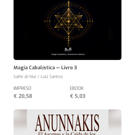
Magia Cabalística — Livro 3
Sahir al-Nur / Luiz Santos
IMPRESO
EBOOK
€ 20,58
€ 5,03