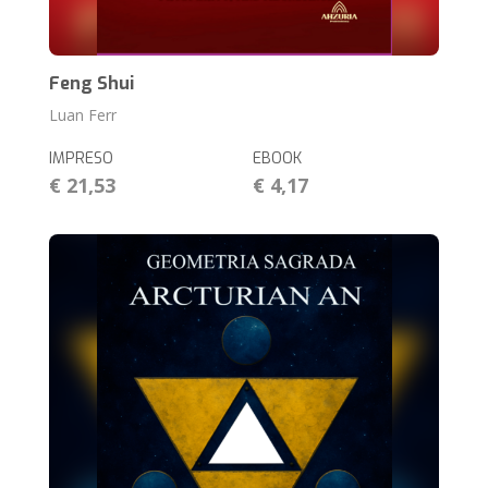
Feng Shui
Luan Ferr
IMPRESO
EBOOK
€ 21,53
€ 4,17