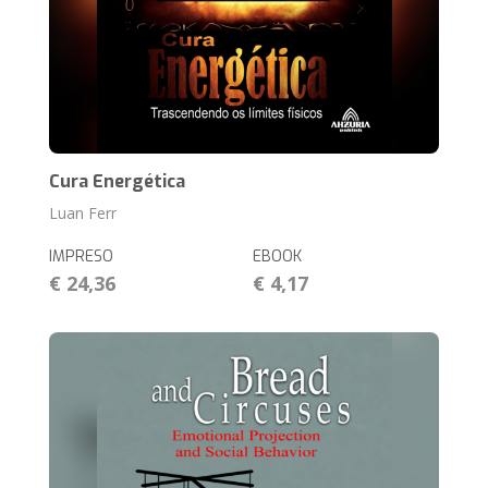
Cura Energética
Luan Ferr
IMPRESO
EBOOK
€ 24,36
€ 4,17