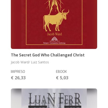
The Secret God Who Challenged Christ
Jacob Ward/ Luiz Santos
IMPRESO
EBOOK
€ 26,33
€ 5,03