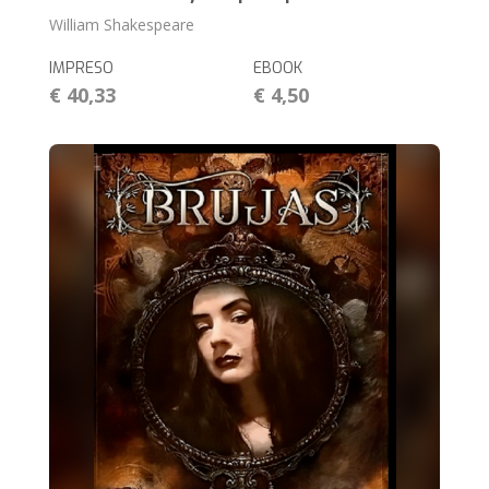
William Shakespeare
IMPRESO
EBOOK
€ 40,33
€ 4,50