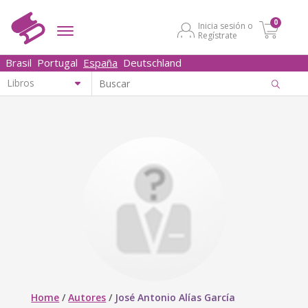
0
Inicia sesión o
Regístrate
Brasil
Portugal
España
Deutschland
Home
/
Autores
/
José Antonio Alías García