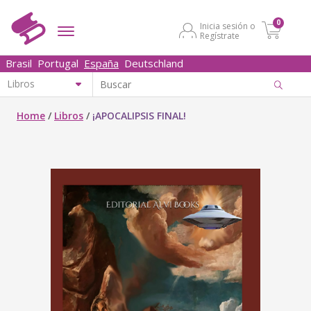
0
Inicia sesión o
Regístrate
Brasil
Portugal
España
Deutschland
Home
/
Libros
/
¡APOCALIPSIS FINAL!