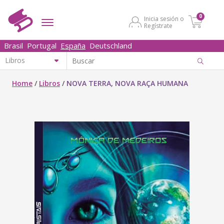
0
Inicia sesión o
Regístrate
Brasil
Portugal
España
Deutschland
Home
/
Libros
/
NOVA TERRA, NOVA RAÇA HUMANA