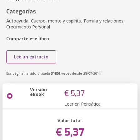
Categorías
Autoayuda, Cuerpo, mente y espíritu, Familia y relaciones,
Crecimiento Personal
Comparte ese libro
Lee un extracto
Esa página ha sido visitada
31801
veces desde 28/07/2014
Versión
€ 5,37
eBook
Leer en Pensática
Valor total:
€ 5,37