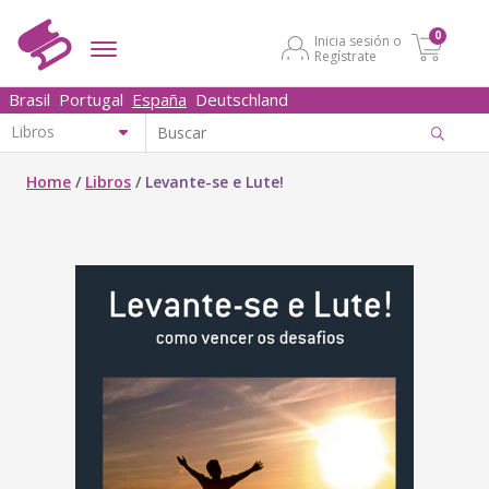
0
Inicia sesión o
Regístrate
Brasil
Portugal
España
Deutschland
Home
/
Libros
/
Levante-se e Lute!