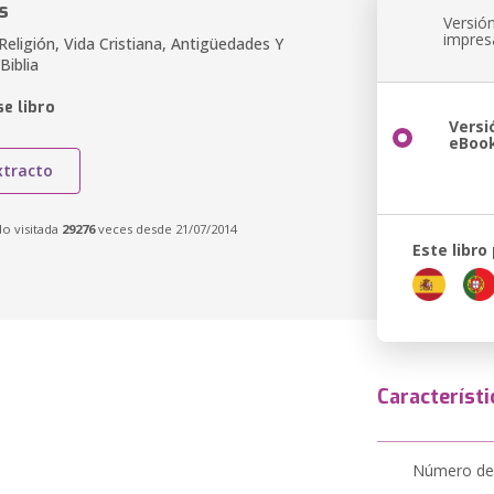
s
Versió
impres
Religión, Vida Cristiana, Antigüedades Y
Biblia
e libro
Versi
eBoo
xtracto
do visitada
29276
veces desde 21/07/2014
Este libro
Característi
Número de