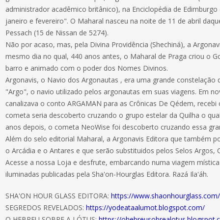
administrador acadêmico britânico), na Enciclopédia de Edimburg
janeiro e fevereiro". O Maharal nasceu na noite de 11 de abril daqu
Pessach (15 de Nissan de 5274).
Não por acaso, mas, pela Divina Providência (Shechiná), a Argonavi
mesmo dia no qual, 440 anos antes, o Maharal de Praga criou o G
barro e animado com o poder dos Nomes Divinos.
Argonavis, o Navio dos Argonautas , era uma grande constelação d
"Argo", o navio utilizado pelos argonautas em suas viagens. Em 
canalizava o conto ARGAMAN para as Crônicas De Qédem, recebi 
cometa seria descoberto cruzando o grupo estelar da Quilha o qu
anos depois, o cometa NeoWise foi descoberto cruzando essa gra
Além do selo editorial Maharal, a Argonavis Editora que também po
o Arcádia e o Antares e que serão substituidos pelos Selos Argos,
Acesse a nossa Loja e desfrute, embarcando numa viagem mística 
iluminadas publicadas pela Sha'on-Hourglas Editora. Razá Ila'áh.
SHA'ON HOUR GLASS EDITORA:
https://www.shaonhourglass.com
SEGREDOS REVELADOS:
https://yodeataalumot.blogspot.com/
O HEBREU SOBRE A LÓTUS:
https://ohebreusobrealotus.blogspot.