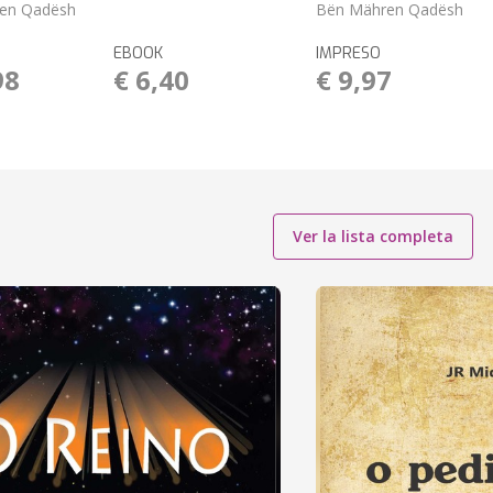
en Qadësh
Bën Mähren Qadësh
EBOOK
IMPRESO
98
€ 6,40
€ 9,97
Ver la lista completa