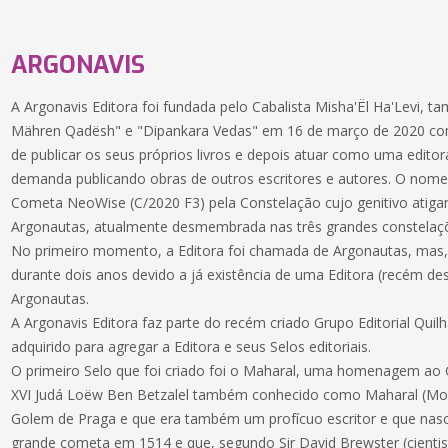
ARGONAVIS
A Argonavis Editora foi fundada pelo Cabalista Misha'Ël Ha'Levi,
Mähren Qadësh" e "Dipankara Vedas" em 16 de março de 2020 com 
de publicar os seus próprios livros e depois atuar como uma edito
demanda publicando obras de outros escritores e autores. O nome
Cometa NeoWise (C/2020 F3) pela Constelação cujo genitivo atig
Argonautas, atualmente desmembrada nas três grandes constelaçõ
No primeiro momento, a Editora foi chamada de Argonautas, mas
durante dois anos devido a já existência de uma Editora (recém 
Argonautas.
A Argonavis Editora faz parte do recém criado Grupo Editorial Qui
adquirido para agregar a Editora e seus Selos editoriais.
O primeiro Selo que foi criado foi o Maharal, uma homenagem ao
XVI Judá Loëw Ben Betzalel também conhecido como Maharal (Mor
Golem de Praga e que era também um profícuo escritor e que na
grande cometa em 1514 e que, segundo Sir David Brewster (cientist