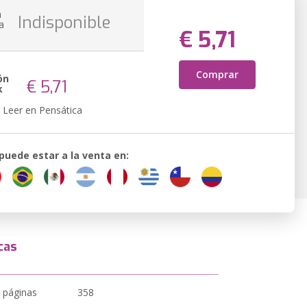
n
Indisponible
a
€ 5,71
Comprar
ón
€ 5,71
k
Leer en Pensática
 puede estar a la venta en:
cas
 páginas
358