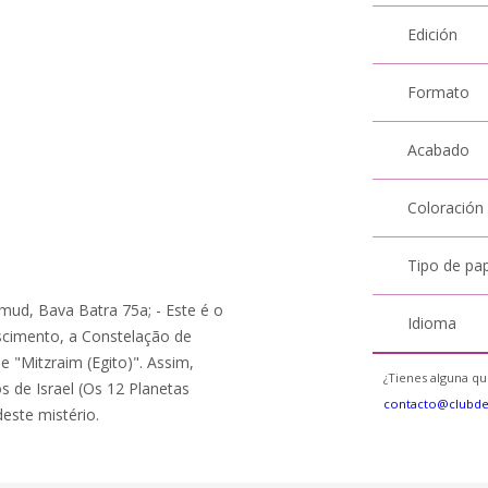
Edición
Formato
Acabado
Coloración
Tipo de pa
lmud, Bava Batra 75a; - Este é o
Idioma
scimento, a Constelação de
 "Mitzraim (Egito)". Assim,
¿Tienes alguna qu
s de Israel (Os 12 Planetas
contacto@clubd
deste mistério.