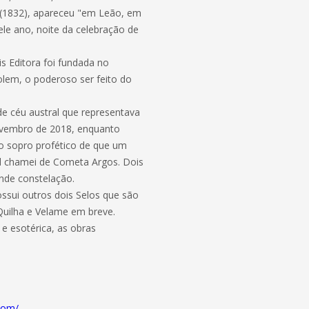
o (1832), apareceu "em Leão, em
ele ano, noite da celebração de
s Editora foi fundada no
olem, o poderoso ser feito do
e céu austral que representava
novembro de 2018, enquanto
o sopro profético de que um
al chamei de Cometa Argos. Dois
nde constelação.
ssui outros dois Selos que são
 Quilha e Velame em breve.
e esotérica, as obras
/
com/