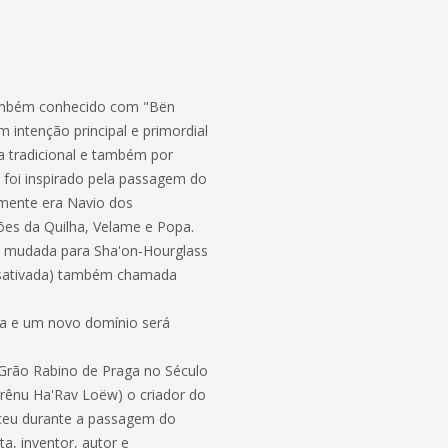
 também conhecido com "Bën
intenção principal e primordial
ra tradicional e também por
 foi inspirado pela passagem do
amente era Navio dos
es da Quilha, Velame e Popa.
, mudada para Sha'on-Hourglass
desativada) também chamada
lha e um novo domínio será
 Grão Rabino de Praga no Século
ênu Ha'Rav Loëw) o criador do
sceu durante a passagem do
a, inventor, autor e