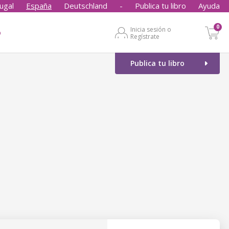
ugal
España
Deutschland
-
Publica tu libro
Ayuda
0
Inicia sesión o
o
Regístrate
Publica tu libro