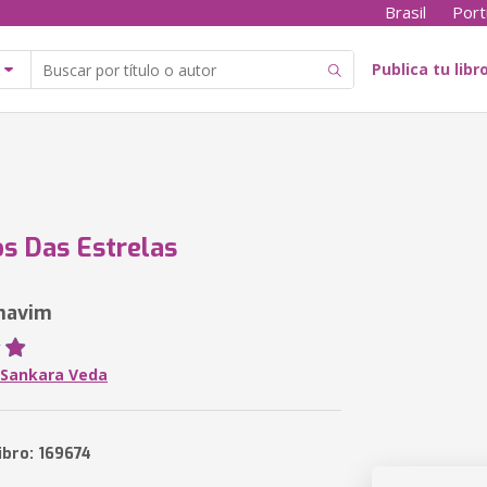
Brasil
Port
Publica tu libr
os Das Estrelas
havim
Sankara Veda
ibro: 169674