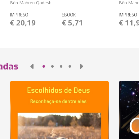
Bën Mähren Qadësh
Bën Mähr
IMPRESO
EBOOK
IMPRESO
€ 20,19
€ 5,71
€ 11,
nadas