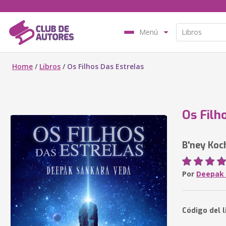
Menú
Home
/
Libros
/
Os Filhos Das Estrelas
Os Filh
B'ney Koc
Por
Deepak 
Código del l