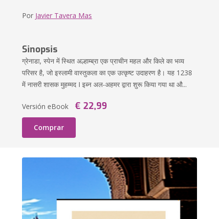
Por
Javier Tavera Mas
Sinopsis
ग्रेनाडा, स्पेन में स्थित अल्हाम्ब्रा एक प्राचीन महल और किले का भव्य
परिसर है, जो इस्लामी वास्तुकला का एक उत्कृष्ट उदाहरण है। यह 1238
में नासरी शासक मुहम्मद I इब्न अल-अहमर द्वारा शुरू किया गया था औ...
€ 22,99
Versión eBook
Comprar