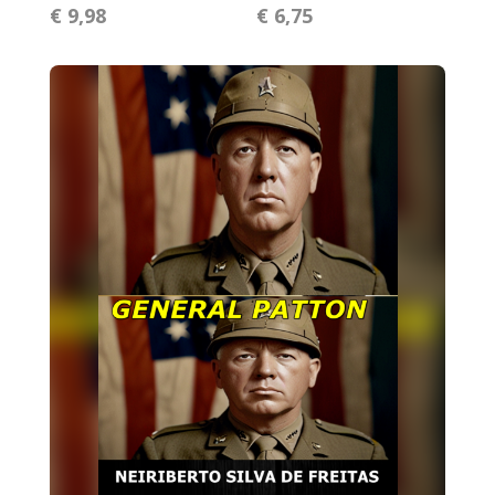
€ 9,98
€ 6,75