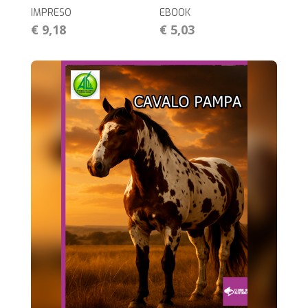
IMPRESO
EBOOK
€ 9,18
€ 5,03