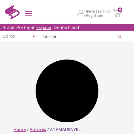
0
Inicia sesión o
Regístrate
Brasil
Portugal
España
Deutschland
Home
/
Autores
/
ATAMAUSNYEL