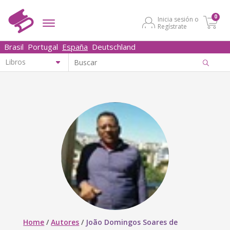
0
Inicia sesión o
Regístrate
Brasil
Portugal
España
Deutschland
Home
/
Autores
/
João Domingos Soares de