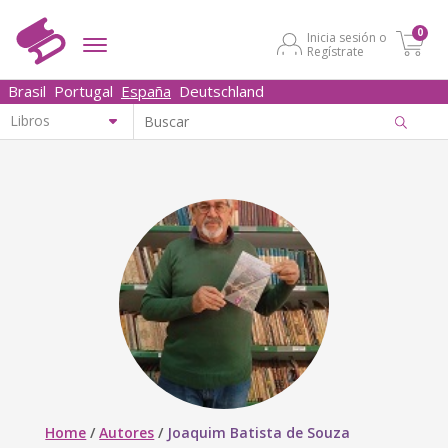
0
Inicia sesión o
Regístrate
Brasil
Portugal
España
Deutschland
Home
/
Autores
/
Joaquim Batista de Souza