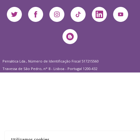
Pensática Lda., Número de Identificação Fiscal 517215560
Travessa de São Pedro, n° 8 - Lisboa - Portugal 1200-432
Utilizamos cookies.