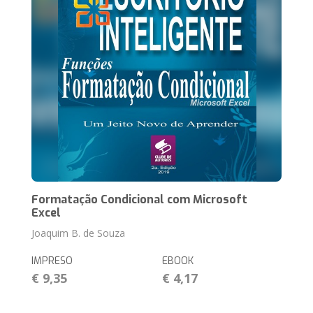
Formatação Condicional com Microsoft
Excel
Joaquim B. de Souza
IMPRESO
EBOOK
€ 9,35
€ 4,17