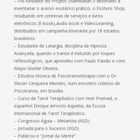
– Foi fundador do Projeto Shamballah II destinado a
inventariar o acervo esotérico prático, o Esoteric Shop,
resultando em centenas de serviços e livros
eletrônicos (E-book),áudio-book e VideoLearning,
distribuídos em campanha itinerante por 18 estados
brasileiros.
– Estudante de Letargia, disciplina de Hipnose
Avançada, quando o transe é induzido por toques
reflexológicos, que aprendeu com Paulo Paixão e com
Major Giselar Oliveira.
– Estudou técnica de Psicotranseterapia com o Dr.
Eliezer Cerqueira Mendes, num encontro coletivo de
Psicotranse, em Brasília.
– Curso de Tarot Terapêutico com Veet Pramad, o
espanhol Enrique Amorós Azpeitia, da Escola
Internacional de Tarot Terapêutico.
– Congresso Águia – Metanóia (IIGD)
– Jornada para o Sucesso (IIGD)
– Publicou o “Jornal da Mente”.