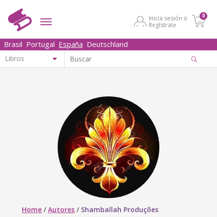
0
Inicia sesión o
Regístrate
Brasil
Portugal
España
Deutschland
Home
/
Autores
/
Shamballah Produções