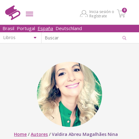
0
Inicia sesión o
Regístrate
Brasil
Portugal
España
Deutschland
Home
/
Autores
/
Valdira Abreu Magalhães Nina