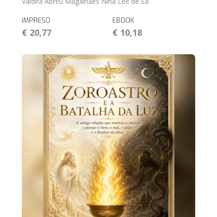
Valdira Abreu Magalhães Nina Lee de Sá
IMPRESO
EBOOK
€ 20,77
€ 10,18