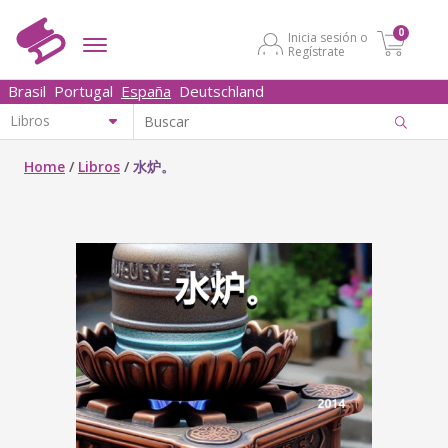
0
Inicia sesión o
Regístrate
Brasil
Portugal
España
Deutschland
Home
/
Libros
/
水炉。