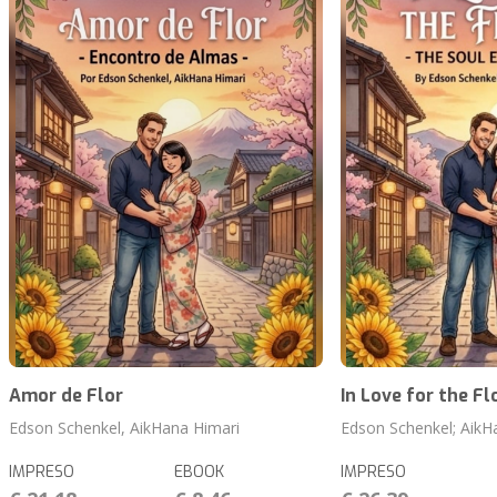
Amor de Flor
In Love for the Fl
Edson Schenkel, AikHana Himari
Edson Schenkel; AikH
IMPRESO
EBOOK
IMPRESO