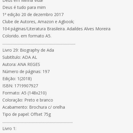
Deus em Minha Vida!
Deus é tudo para mim
1ª edição 20 de dezembro 2017
Clube de Autores, Amazon e Agbook;
104 páginas/Literatura Brasileira. Adaildes Alves Moreira
Colorido. em formato A5.
..................................................................................
Livro 29: Biography de Ada
Subitítulo: ADA AL
Autora: ANA REGES
Número de páginas: 197
Edição: 1(2018)
ISBN: 1719907927
Formato: A5 (148x210)
Coloração: Preto e branco
Acabamento: Brochura c/ orelha
Tipo de papel: Offset 75g
...............................................................................
Livro 1: