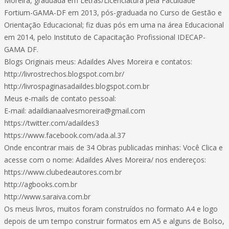
Moreira, graduada em Letras/Licenciatura pela Faculdade
Fortium-GAMA-DF em 2013, pós-graduada no Curso de Gestão e
Orientação Educacional; fiz duas pós em uma na área Educacional
em 2014, pelo Instituto de Capacitação Profissional IDECAP-
GAMA DF.
Blogs Originais meus: Adaildes Alves Moreira e contatos:
http://livrostrechos.blogspot.com.br/
http://livrospaginasadaildes.blogspot.com.br
Meus e-mails de contato pessoal:
E-mail:
adaildianaalvesmoreira@gmail.com
https://twitter.com/adaildes3
https://www.facebook.com/ada.al.37
Onde encontrar mais de 34 Obras publicadas minhas: Você Clica e
acesse com o nome: Adaildes Alves Moreira/ nos endereços:
https://www.clubedeautores.com.br
http://agbooks.com.br
http://www.saraiva.com.br
Os meus livros, muitos foram construídos no formato A4 e logo
depois de um tempo construir formatos em A5 e alguns de Bolso,