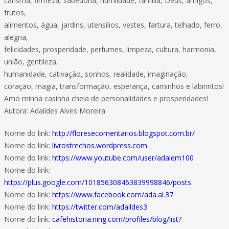
carisma, firmeza, sabedoria, humildade, família, Deus, amigos,
frutos,
alimentos, água, jardins, utensílios, vestes, fartura, telhado, ferro,
alegria,
felicidades, prosperidade, perfumes, limpeza, cultura, harmonia,
união, gentileza,
humanidade, cativação, sonhos, realidade, imaginação,
coração, magia, transformação, esperança, caminhos e labirintos!
Amo minha casinha cheia de personalidades e prosperidades!
Autora: Adaildes Alves Moreira
Nome do link:
http://floresecomentarios.blogspot.com.br/
Nome do link:
livrostrechos.wordpress.com
Nome do link:
https://www.youtube.com/user/adalem100
Nome do link:
https://plus.google.com/101856308463839998846/posts
Nome do link:
https://www.facebook.com/ada.al.37
Nome do link:
https://twitter.com/adaildes3
Nome do link:
cafehistoria.ning.com/profiles/blog/list?