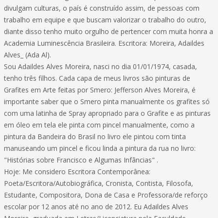
divulgam culturas, o país é construído assim, de pessoas com
trabalho em equipe e que buscam valorizar o trabalho do outro,
diante disso tenho muito orgulho de pertencer com muita honra a
Academia Luminescência Brasileira. Escritora: Moreira, Adaildes
Alves_ (Ada Al).
Sou Adaildes Alves Moreira, nasci no dia 01/01/1974, casada,
tenho três filhos. Cada capa de meus livros são pinturas de
Grafites em Arte feitas por Smero: Jefferson Alves Moreira, é
importante saber que o Smero pinta manualmente os grafites só
com uma latinha de Spray apropriado para o Grafite e as pinturas
em óleo em tela ele pinta com pincel manualmente, como a
pintura da Bandeira do Brasil no livro ele pintou com tinta
manuseando um pincel e ficou linda a pintura da rua no livro:
"Histórias sobre Francisco e Algumas Infâncias" .
Hoje: Me considero Escritora Contemporânea:
Poeta/Escritora/Autobiográfica, Cronista, Contista, Filosofa,
Estudante, Compositora, Dona de Casa e Professora/de reforço
escolar por 12 anos até no ano de 2012. Eu Adaildes Alves