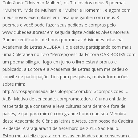
Coletânea: "Universo Mulher", os Títulos dos meus 3 poemas:
"Mulher!", "Vida de Mulher!" e "Mulher e Homem" , e agora com
meus novos exemplares em casa que ganhei com meus 3
poemas e você pode fazer seus pedidos e compras pelo
www.clubedeautores/ em seguida digite Adaildes Alves Moreira.
Ganhei certificados de honra por muitas Atividades feitas na
Academia de Letras ALUBRA. Hoje estou participando com mais
uma Coletânea no livro "Percepções" da Editora OAK BOOKS com
um poema bilingue, logo em julho o livro estará pronto e
publicado, a Editora e a Academia de Letras quem me cedeu o
convite de participação. Link para pesquisas, mais informações
sobre mim:
http://livrospaginasadaildes.blogspot.com.br/…/composicoes-…
ALB_ Motivo de seriedade, comprometedora, é uma entidade
respeitada que conserva e leva culturas para dentro e fora de
países, e que para mim é com grande honra que sou Membra
desta Academia de Ciências letras e Artes, com posse da Cadeira
97 desde: Araraquara/11 de Setembro de 2015. São Paulo.
Estou muito feliz e grata com essas entidades que conservam e