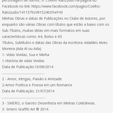
personagem de humor, o: Coelho Ratizzudo na página do
Facebook no link: https://www.facebook.com/pages/Coelho-
Ratizzudo/1411579249152403?ref=hl
Minhas Obras e datas de Publicações no Clube de Autores, por
enquanto são várias Obras com títulos que estão a baixo com os
Sub-Títulos, muitas delas em mais formatos em suas
características como: A4, Bolso e A5
Títulos, Subtítulos e datas das Obras da escritora: Adaildes Alves
Moreira (Ada Al ou Ada).
1- Vidas Vividas, Sua e Minha
1-História de vidas Vividas
Data de Publicação:10/08/2014
........................................................
2 - Amor, Intrigas, Paixão e Amizade
2-Amor Poética e Poesia em um Romance
Data de Publicação: 21/07/2014
.........................................................
3 - SMERO, o Garoto Desenhista em Minhas Coletâneas.
3- Smero Graffiti Art ® 2014.