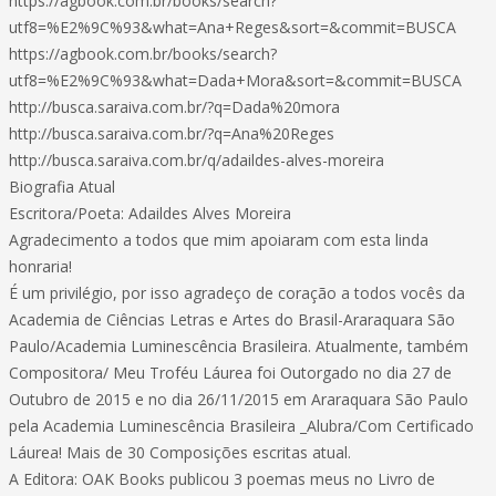
https://agbook.com.br/books/search?
utf8=%E2%9C%93&what=Ana+Reges&sort=&commit=BUSCA
https://agbook.com.br/books/search?
utf8=%E2%9C%93&what=Dada+Mora&sort=&commit=BUSCA
http://busca.saraiva.com.br/?q=Dada%20mora
http://busca.saraiva.com.br/?q=Ana%20Reges
http://busca.saraiva.com.br/q/adaildes-alves-moreira
Biografia Atual
Escritora/Poeta: Adaildes Alves Moreira
Agradecimento a todos que mim apoiaram com esta linda
honraria!
É um privilégio, por isso agradeço de coração a todos vocês da
Academia de Ciências Letras e Artes do Brasil-Araraquara São
Paulo/Academia Luminescência Brasileira. Atualmente, também
Compositora/ Meu Troféu Láurea foi Outorgado no dia 27 de
Outubro de 2015 e no dia 26/11/2015 em Araraquara São Paulo
pela Academia Luminescência Brasileira _Alubra/Com Certificado
Láurea! Mais de 30 Composições escritas atual.
A Editora: OAK Books publicou 3 poemas meus no Livro de