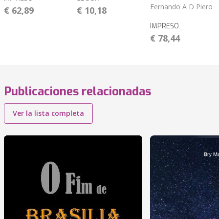
Fernando A D Piero
€ 62,89
€ 10,18
IMPRESO
€ 78,44
Publicaciones relacionadas
Ver la lista completa