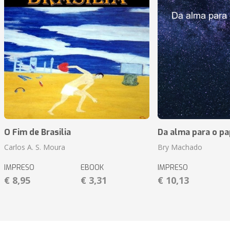
O Fim de Brasilia
Da alma para o pa
Carlos A. S. Moura
Bry Machado
IMPRESO
EBOOK
IMPRESO
€ 8,95
€ 3,31
€ 10,13