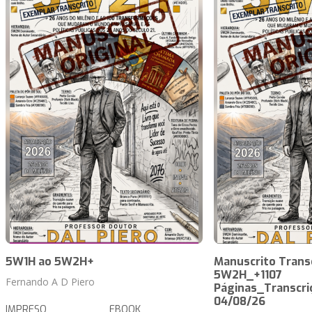
5W1H ao 5W2H+
Manuscrito Trans
5W2H_+1107
Fernando A D Piero
Páginas_Transcri
04/08/26
IMPRESO
EBOOK