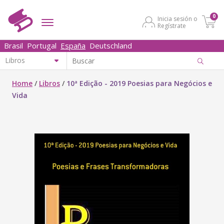
0
Inicia sesión o
Regístrate
Brasil
Portugal
España
Deutschland
Home
/
Libros
/
10ª Edição - 2019 Poesias para Negócios e
Vida