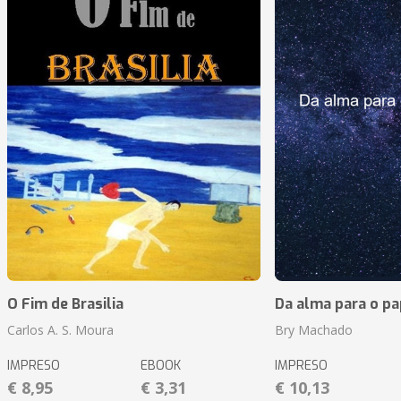
O Fim de Brasilia
Da alma para o pa
Carlos A. S. Moura
Bry Machado
IMPRESO
EBOOK
IMPRESO
€ 8,95
€ 3,31
€ 10,13