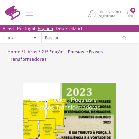
0
Inicia sesión o
Regístrate
Brasil
Portugal
España
Deutschland
Home
/
Libros
/
21ª Edição _ Poesias e Frases
Transformadoras