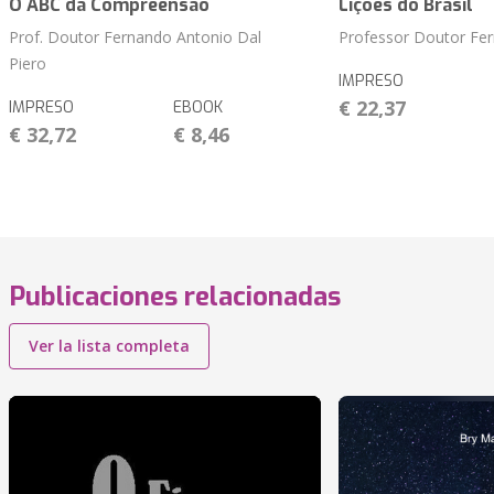
O ABC da Compreensão
Lições do Brasil
Prof. Doutor Fernando Antonio Dal
Professor Doutor Fer
Piero
IMPRESO
€ 22,37
IMPRESO
EBOOK
€ 32,72
€ 8,46
Publicaciones relacionadas
Ver la lista completa