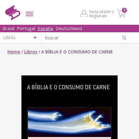
0
Inicia sesión o
Regístrate
Brasil
Portugal
España
Deutschland
Home
/
Libros
/
A BÍBLIA E O CONSUMO DE CARNE