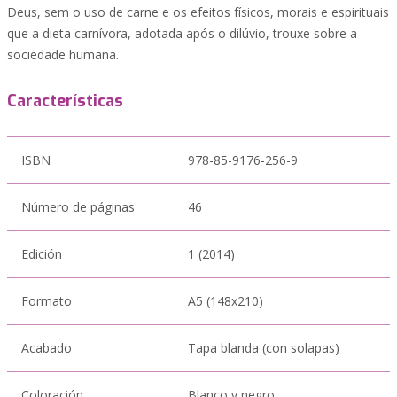
Deus, sem o uso de carne e os efeitos físicos, morais e espirituais
que a dieta carnívora, adotada após o dilúvio, trouxe sobre a
sociedade humana.
Características
ISBN
978-85-9176-256-9
Número de páginas
46
Edición
1 (2014)
Formato
A5 (148x210)
Acabado
Tapa blanda (con solapas)
Coloración
Blanco y negro