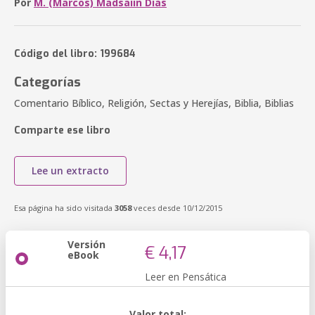
Por
M. (Marcos) Madsaiin Dias
Código del libro: 199684
Categorías
Comentario Bíblico, Religión, Sectas y Herejías, Biblia, Biblias
Comparte ese libro
Lee un extracto
Esa página ha sido visitada
3058
veces desde 10/12/2015
Versión
€ 4,17
eBook
Leer en Pensática
Valor total: