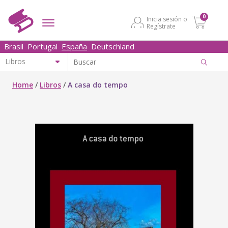
0
Inicia sesión o
Regístrate
Brasil
Portugal
España
Deutschland
Home
/
Libros
/
A casa do tempo