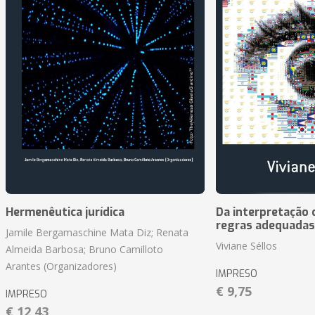
Hermenêutica jurídica
Da interpretação c
regras adequadas
Jamile Bergamaschine Mata Diz; Renata
Viviane Séllos
Almeida Barbosa; Bruno Camilloto
Arantes (Organizadores)
IMPRESO
€ 9,75
IMPRESO
€ 12,43