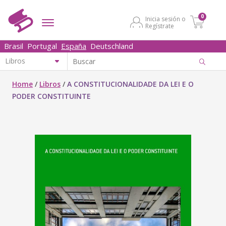
0
Inicia sesión o
Regístrate
Brasil
Portugal
España
Deutschland
Home
/
Libros
/
A CONSTITUCIONALIDADE DA LEI E O
PODER CONSTITUINTE