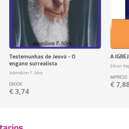
Testemunhas de Jeová - O
A IGRE
engano surrealista
Edson Rap
Ademilson F. Silva
IMPRESO
€ 7,8
EBOOK
€ 3,74
arios