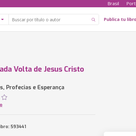
Brasil
Port
Publica tu libr
ada Volta de Jesus Cristo
, Profecias e Esperança
o
ibro: 593441