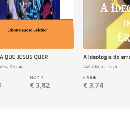
JA QUE JESUS QUER
A Ideologia do err
oso Belchior
Ademilson F. Silva
EBOOK
EBOOK
8
€ 3,82
€ 3,74