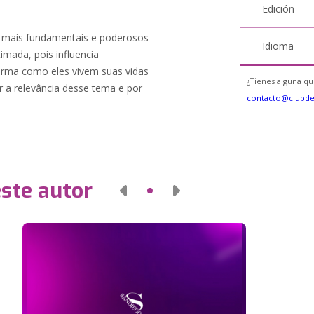
Edición
s mais fundamentais e poderosos
Idioma
imada, pois influencia
orma como eles vivem suas vidas
¿Tienes alguna qu
ar a relevância desse tema e por
contacto@clubd
este autor