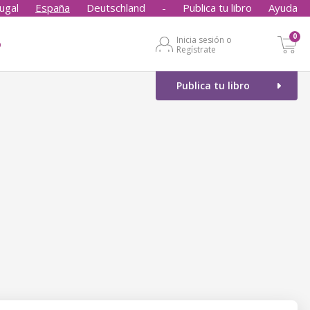
ugal
España
Deutschland
-
Publica tu libro
Ayuda
0
Inicia sesión o
o
Regístrate
Publica tu libro