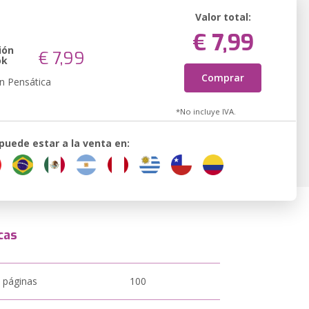
Valor total:
€ 7,99
ión
€ 7,99
ok
Comprar
n Pensática
*No incluye IVA.
 puede estar a la venta en:
cas
 páginas
100