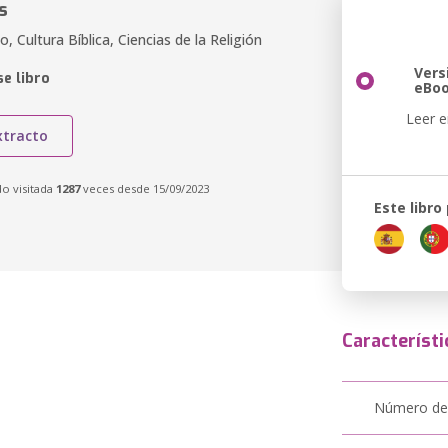
s
o, Cultura Bíblica, Ciencias de la Religión
Vers
e libro
eBo
Leer e
xtracto
do visitada
1287
veces desde 15/09/2023
Este libro
Característi
Número de