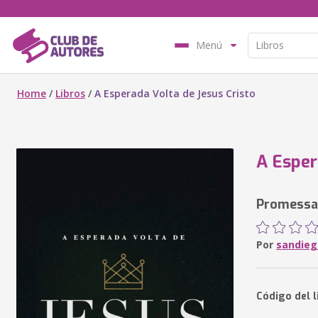
Menú
Home
/
Libros
/
A Esperada Volta de Jesus Cristo
A Esper
Promessas
Por
sandieg
Código del l