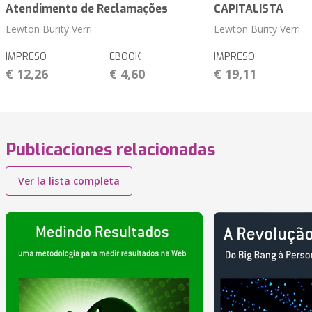
Atendimento de Reclamações
CAPITALISTA
Lewton Burity Verri
Lewton Burity Verri
IMPRESO
EBOOK
IMPRESO
€ 12,26
€ 4,60
€ 19,11
Publicaciones relacionadas
Ver la lista completa