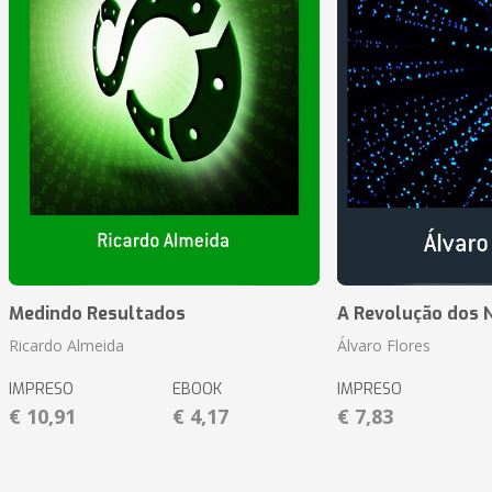
Medindo Resultados
A Revolução dos 
Ricardo Almeida
Álvaro Flores
IMPRESO
EBOOK
IMPRESO
€ 10,91
€ 4,17
€ 7,83