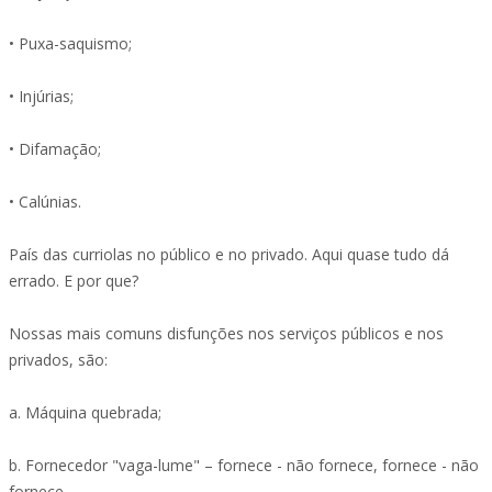
• Puxa-saquismo;
• Injúrias;
• Difamação;
• Calúnias.
País das curriolas no público e no privado. Aqui quase tudo dá
errado. E por que?
Nossas mais comuns disfunções nos serviços públicos e nos
privados, são:
a. Máquina quebrada;
b. Fornecedor "vaga-lume" – fornece - não fornece, fornece - não
fornece...