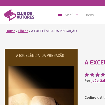
Menú
Home
/
Libros
/
A EXCELÊNCIA DA PREGAÇÃO
A EXCE
Por
João Gab
Código del l