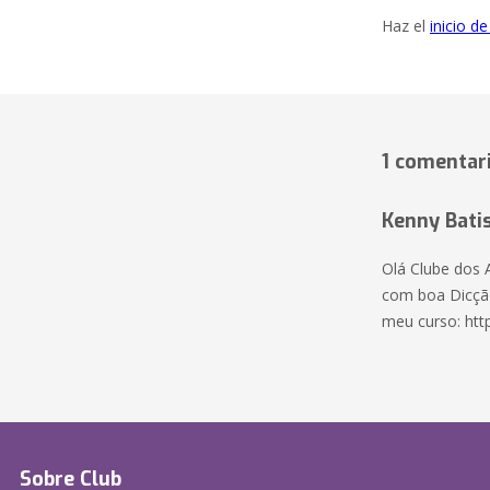
Haz el
inicio d
1 comentar
Kenny Bati
Olá Clube dos 
com boa Dicção
meu curso: htt
Sobre Club