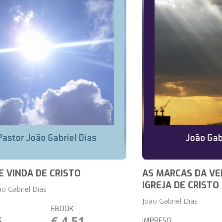
E VINDA DE CRISTO
AS MARCAS DA VE
IGREJA DE CRISTO
ão Gabriel Dias
João Gabriel Dias
EBOOK
6
€ 4,51
IMPRESO