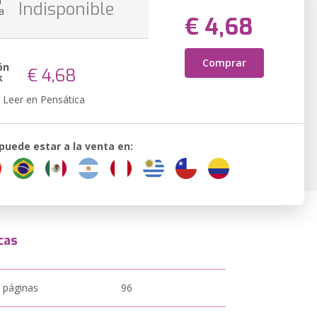
n
Indisponible
a
€ 4,68
Comprar
ón
€ 4,68
k
Leer en Pensática
 puede estar a la venta en:
cas
 páginas
96