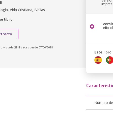
Versió
s
impres
ogía, Vida Cristiana, Biblias
e libro
Versi
eBoo
xtracto
do visitada
2818
veces desde 07/06/2018
Este libro
Característi
Número de