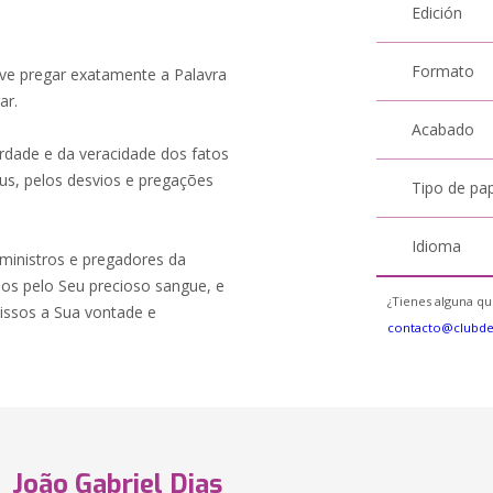
Edición
Formato
eve pregar exatamente a Palavra
ar.
Acabado
ade e da veracidade dos fatos
eus, pelos desvios e pregações
Tipo de pa
Idioma
inistros e pregadores da
dos pelo Seu precioso sangue, e
¿Tienes alguna qu
issos a Sua vontade e
contacto@clubd
João Gabriel Dias