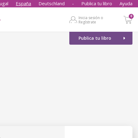
ugal
España
Deutschland
-
Publica tu libro
Ayuda
0
Inicia sesión o
o
Regístrate
Publica tu libro