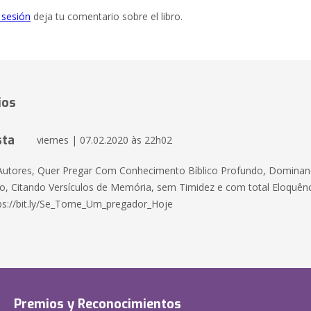
e sesión
deja tu comentario sobre el libro.
ios
sta
viernes | 07.02.2020 às 22h02
Autores, Quer Pregar Com Conhecimento Bíblico Profundo, Dominand
, Citando Versículos de Memória, sem Timidez e com total Eloquên
ps://bit.ly/Se_Torne_Um_pregador_Hoje
Premios y Reconocimientos