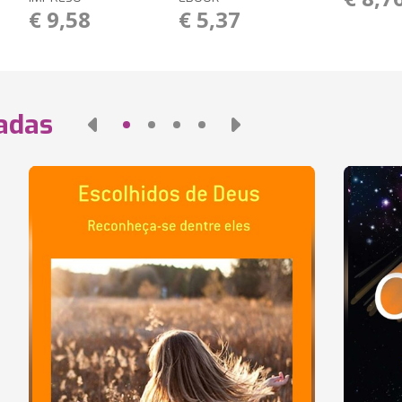
€ 9,58
€ 5,37
nadas