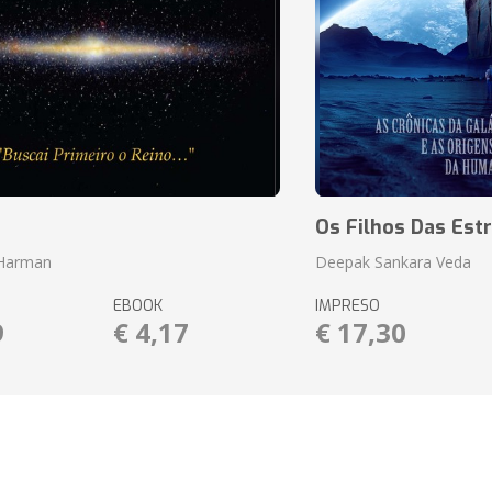
o
Os Filhos Das Estr
 Harman
Deepak Sankara Veda
EBOOK
IMPRESO
9
€ 4,17
€ 17,30