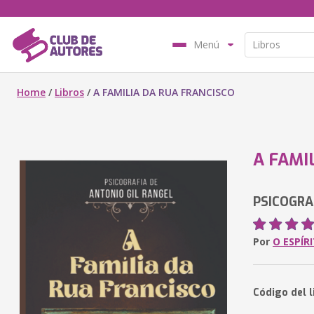
Menú
Home
/
Libros
/
A FAMILIA DA RUA FRANCISCO
A FAMI
PSICOGRA
Por
O ESPÍR
Código del l