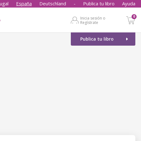
ugal
España
Deutschland
-
Publica tu libro
Ayuda
0
Inicia sesión o
o
Regístrate
Publica tu libro