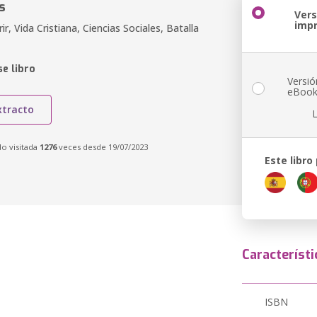
s
Vers
imp
r, Vida Cristiana, Ciencias Sociales, Batalla
e libro
Versió
eBoo
xtracto
do visitada
1276
veces desde 19/07/2023
Este libro
Característi
ISBN