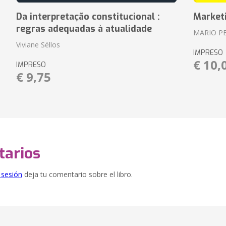
Da interpretação constitucional :
Market
regras adequadas à atualidade
MARIO P
Viviane Séllos
IMPRESO
€ 10,
IMPRESO
€ 9,75
arios
e sesión
deja tu comentario sobre el libro.