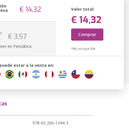
ión
€ 14,32
Valor total:
resa
€ 14,32
n
Comprar
€ 3,57
k
Leer en Pensática
*No incluye IVA.
 puede estar a la venta en:
cas
978-65-266-1344-3