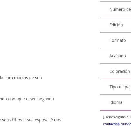
Número de
Edición
Formato
Acabado
Coloración
vida com marcas de sua
.
Tipo de pa
azendo com que o seu segundo
Idioma
¿Tienes alguna qu
de seus filhos e sua esposa. è uma
contacto@clubd