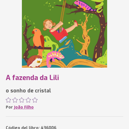
A fazenda da Lili
o sonho de cristal
Por
João Filho
Código del libro: 436006