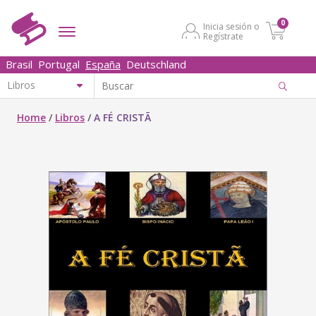
0
Inicia sesión o
Regístrate
Brasil
Portugal
España
Deutschland
Home
/
Libros
/
A FÉ CRISTÃ