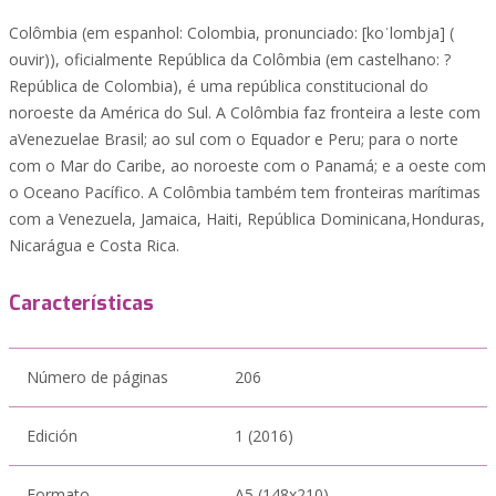
Colômbia (em espanhol: Colombia, pronunciado: [koˈlombja] (
ouvir)), oficialmente República da Colômbia (em castelhano: ?
República de Colombia), é uma república constitucional do
noroeste da América do Sul. A Colômbia faz fronteira a leste com
aVenezuelae Brasil; ao sul com o Equador e Peru; para o norte
com o Mar do Caribe, ao noroeste com o Panamá; e a oeste com
o Oceano Pacífico. A Colômbia também tem fronteiras marítimas
com a Venezuela, Jamaica, Haiti, República Dominicana,Honduras,
Nicarágua e Costa Rica.
Características
Número de páginas
206
Edición
1 (2016)
Formato
A5 (148x210)