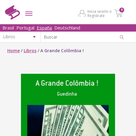
0
Inicia sesión o
Regístrate
Brasil
Portugal
España
Deutschland
Home
/
Libros
/
A Grande Colômbia !