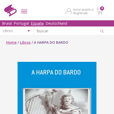
0
Inicia sesión o
Regístrate
Brasil
Portugal
España
Deutschland
Home
/
Libros
/
A HARPA DO BARDO