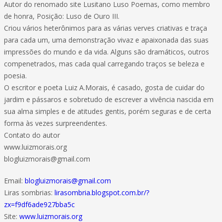
Autor do renomado site Lusitano Luso Poemas, como membro
de honra, Posição: Luso de Ouro III.
Criou vários heterônimos para as várias verves criativas e traça
para cada um, uma demonstração vivaz e apaixonada das suas
impressões do mundo e da vida. Alguns são dramáticos, outros
compenetrados, mas cada qual carregando traços se beleza e
poesia.
O escritor e poeta Luiz A.Morais, é casado, gosta de cuidar do
jardim e pássaros e sobretudo de escrever a vivência nascida em
sua alma simples e de atitudes gentis, porém seguras e de certa
forma às vezes surpreendentes.
Contato do autor
www.luizmorais.org
blogluizmorais@gmail.com
Email:
blogluizmorais@gmail.com
Liras sombrias:
lirasombria.blogspot.com.br/?
zx=f9df6ade927bba5c
Site:
www.luizmorais.org