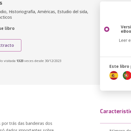
s
dio, Historiografía, Américas, Estudio del sida,
ácticos
Vers
e libro
eBo
Leer e
xtracto
do visitada
1323
veces desde 30/12/2023
Este libro
Característi
 por trás das bandeiras dos
só dados importantes sobre
Número de