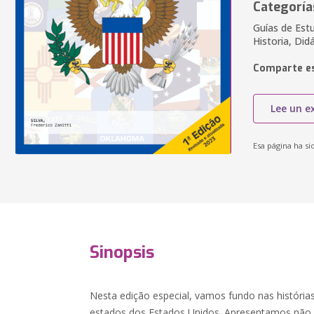
Categoría
Guías de Estu
Historia, Did
Comparte es
Lee un e
Esa página ha si
Sinopsis
Nesta edição especial, vamos fundo nas histórias
estados dos Estados Unidos. Apresentamos não 