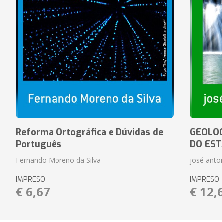
Reforma Ortográfica e Dúvidas de
GEOLOG
Português
DO EST
Fernando Moreno da Silva
josé anton
IMPRESO
IMPRESO
€ 6,67
€ 12,