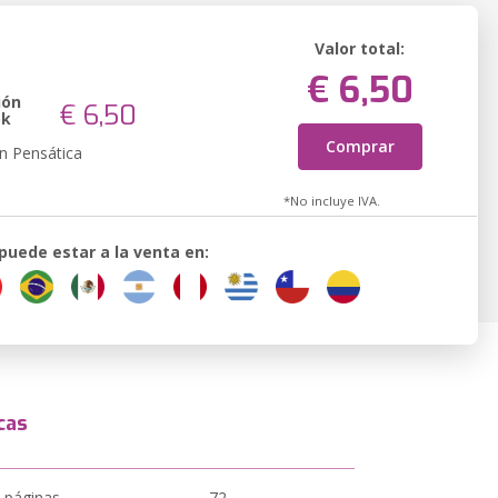
Valor total:
€ 6,50
ión
€ 6,50
ok
Comprar
n Pensática
*No incluye IVA.
 puede estar a la venta en:
cas
 páginas
72