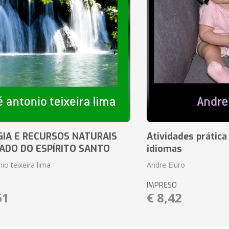
IA E RECURSOS NATURAIS
Atividades prática
ADO DO ESPÍRITO SANTO
idiomas
io teixeira lima
Andre Eluro
IMPRESO
61
€ 8,42