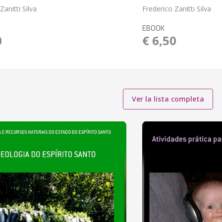
Zanitti Silva
Frederico Zanitti Silva
EBOOK
0
€ 6,50
Ver la lista completa