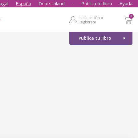
ugal
España
Deutschland
-
Publica tu libro
Ayuda
0
Inicia sesión o
o
Regístrate
Publica tu libro