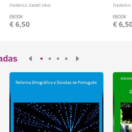
Frederico Zanitti Silva
Frederico 
EBOOK
EBOOK
€ 6,50
€ 6,5
nadas