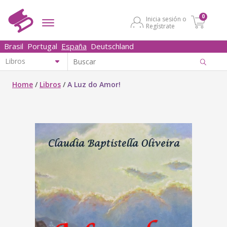
0
Inicia sesión o
Regístrate
Brasil
Portugal
España
Deutschland
Home
/
Libros
/
A Luz do Amor!