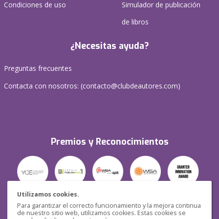
Condiciones de uso
Simulador de publicación
de libros
¿Necesitas ayuda?
Preguntas frecuentes
Contacta con nosotros: (
contacto@clubdeautores.com
)
Premios y Reconocimientos
Utilizamos cookies.
Para garantizar el correcto funcionamiento y la mejora continua
Seguridad
de nuestro sitio web, utilizamos cookies. Estas cookies se