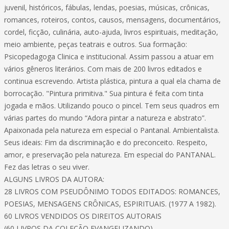
juvenil, históricos, fábulas, lendas, poesias, músicas, crônicas,
romances, roteiros, contos, causos, mensagens, documentários,
cordel, ficção, culinária, auto-ajuda, livros espirituais, meditação,
meio ambiente, peças teatrais e outros. Sua formação:
Psicopedagoga Clinica e institucional. Assim passou a atuar em
vários gêneros literários. Com mais de 200 livros editados e
continua escrevendo. Artista plástica, pintura a qual ela chama de
borrocação. "Pintura primitiva." Sua pintura é feita com tinta
jogada e mãos. Utilizando pouco o pincel. Tem seus quadros em
várias partes do mundo “Adora pintar a natureza e abstrato”.
Apaixonada pela natureza em especial o Pantanal. Ambientalista.
Seus ideais: Fim da discriminação e do preconceito. Respeito,
amor, e preservação pela natureza. Em especial do PANTANAL.
Fez das letras o seu viver.
ALGUNS LIVROS DA AUTORA:
28 LIVROS COM PSEUDÔNIMO TODOS EDITADOS: ROMANCES,
POESIAS, MENSAGENS CRÔNICAS, ESPIRITUAIS. (1977 A 1982).
60 LIVROS VENDIDOS OS DIREITOS AUTORAIS
(60 LIVROS DA COLEÇÃO EVANGELIZANDO)