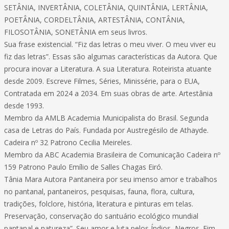
SETÂNIA, INVERTÂNIA, COLETÂNIA, QUINTÂNIA, LERTÂNIA,
POETÂNIA, CORDELTÂNIA, ARTESTÂNIA, CONTÂNIA,
FILOSOTÂNIA, SONETÂNIA em seus livros.
Sua frase existencial. “Fiz das letras o meu viver. O meu viver eu
fiz das letras”. Essas são algumas características da Autora. Que
procura inovar a Literatura. A sua Literatura. Roteirista atuante
desde 2009. Escreve Filmes, Séries, Minissérie, para o EUA,
Contratada em 2024 a 2034. Em suas obras de arte. Artestânia
desde 1993.
Membro da AMLB Academia Municipalista do Brasil. Segunda
casa de Letras do País. Fundada por Austregésilo de Athayde.
Cadeira nº 32 Patrono Cecilia Meireles.
Membro da ABC Academia Brasileira de Comunicação Cadeira nº
159 Patrono Paulo Emílio de Salles Chagas Eiró.
Tânia Mara Autora Pantaneira por seu imenso amor e trabalhos
no pantanal, pantaneiros, pesquisas, fauna, flora, cultura,
tradições, folclore, história, literatura e pinturas em telas.
Preservação, conservação do santuário ecológico mundial
pantanal e natureza”. Seu amor e luta pelos Índios, Negros. Fim