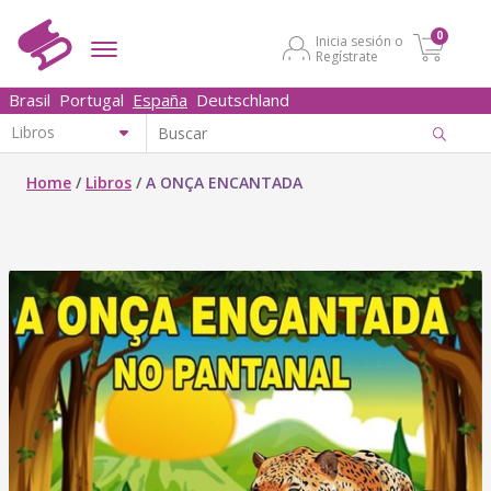
0
Inicia sesión o
Regístrate
Brasil
Portugal
España
Deutschland
Home
/
Libros
/
A ONÇA ENCANTADA