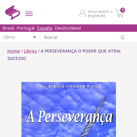
0
Inicia sesión o
Regístrate
Brasil
Portugal
España
Deutschland
Home
/
Libros
/
A PERSEVERANÇA O PODER QUE ATRAI
SUCESSO