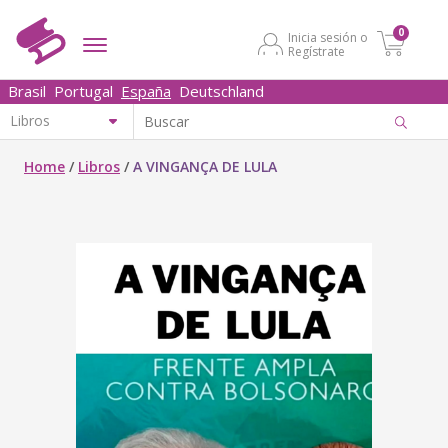
0
Inicia sesión o
Regístrate
Brasil
Portugal
España
Deutschland
Home
/
Libros
/
A VINGANÇA DE LULA