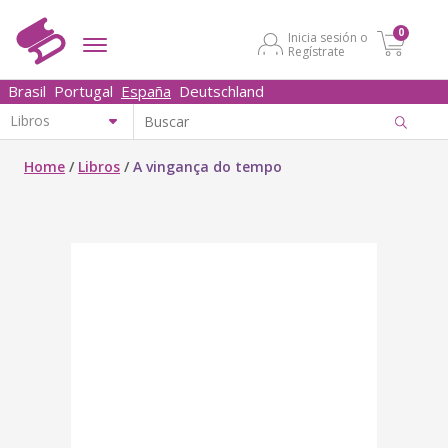
0
Inicia sesión o
Regístrate
Brasil
Portugal
España
Deutschland
Home
/
Libros
/
A vingança do tempo