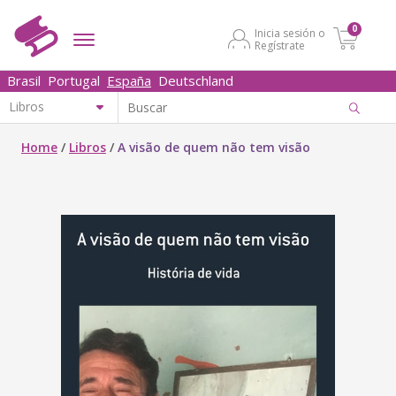
0
Inicia sesión o
Regístrate
Brasil
Portugal
España
Deutschland
Home
/
Libros
/
A visão de quem não tem visão