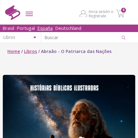
0
Inicia sesión o
Regístrate
Brasil
Portugal
España
Deutschland
Home
/
Libros
/
Abraão - O Patriarca das Nações