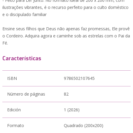
- Feito para Ler Junto: No formato ideal de 200 x 200 mm, com
ilustrações vibrantes, é o recurso perfeito para o culto doméstico
e o discipulado familiar
Ensine seus filhos que Deus não apenas faz promessas, Ele provê
o Cordeiro. Adquira agora e caminhe sob as estrelas com o Pai da
Fé.
Características
ISBN
9786502107645
Número de páginas
82
Edición
1 (2026)
Formato
Quadrado (200x200)