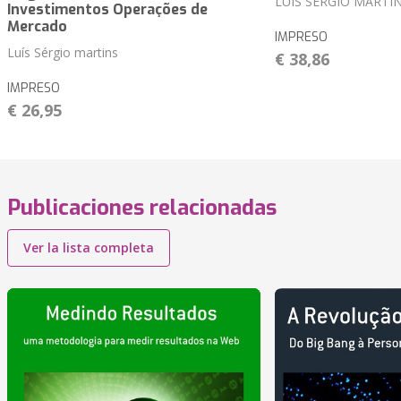
LUÍS SÉRGIO MARTI
Investimentos Operações de
Mercado
IMPRESO
Luís Sérgio martins
€ 38,86
IMPRESO
€ 26,95
Publicaciones relacionadas
Ver la lista completa