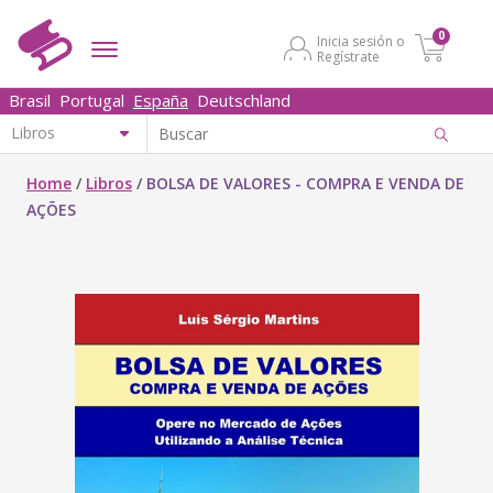
0
Inicia sesión o
Regístrate
Brasil
Portugal
España
Deutschland
Home
/
Libros
/
BOLSA DE VALORES - COMPRA E VENDA DE
AÇÕES