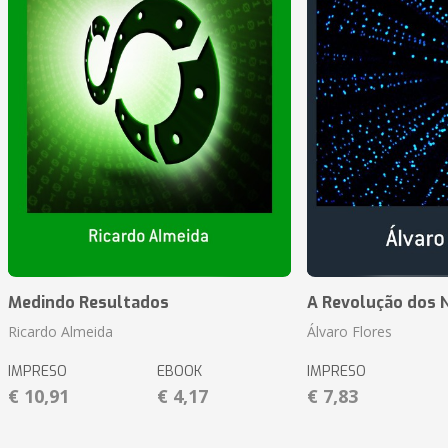
Medindo Resultados
A Revolução dos 
Ricardo Almeida
Álvaro Flores
IMPRESO
EBOOK
IMPRESO
€ 10,91
€ 4,17
€ 7,83