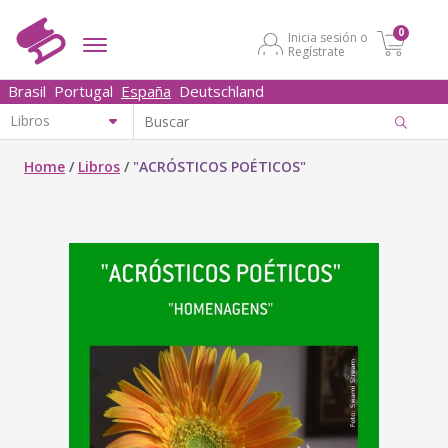
0
Inicia sesión o
Regístrate
Brasil
Portugal
España
Deutschland
Home
/
Libros
/
"ACRÓSTICOS POÉTICOS"