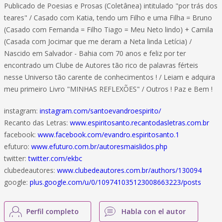
Publicado de Poesias e Prosas (Coletânea) intitulado "por trás dos
teares" / Casado com Katia, tendo um Filho e uma Filha = Bruno
(Casado com Fernanda = Filho Tiago = Meu Neto lindo) + Camila
(Casada com Jocimar que me deram a Neta linda Letícia) /
Nascido em Salvador - Bahia com 70 anos e feliz por ter
encontrado um Clube de Autores tão rico de palavras férteis
nesse Universo tão carente de conhecimentos ! / Leiam e adquira
meu primeiro Livro "MINHAS REFLEXÕES" / Outros ! Paz e Bem !
instagram:
instagram.com/santoevandroespirito/
Recanto das Letras:
www.espiritosanto.recantodasletras.com.br
facebook:
www.facebook.com/evandro.espiritosanto.1
efuturo:
www.efuturo.com.br/autoresmaislidos.php
twitter:
twitter.com/ekbc
clubedeautores:
www.clubedeautores.com.br/authors/130094
google:
plus.google.com/u/0/109741035123008663223/posts
Perfil completo
Habla con el autor