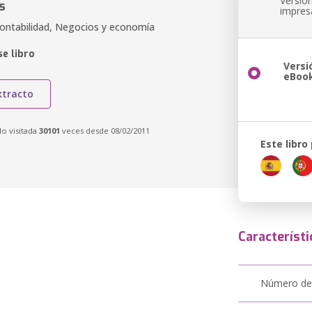
Versió
s
impres
Contabilidad, Negocios y economía
e libro
Versi
eBoo
xtracto
do visitada
30101
veces desde 08/02/2011
Este libro
Característi
Número de