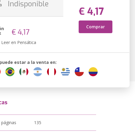
n
Indisponible
a
€ 4,17
Comprar
ón
€ 4,17
k
Leer en Pensática
 puede estar a la venta en:
cas
 páginas
135