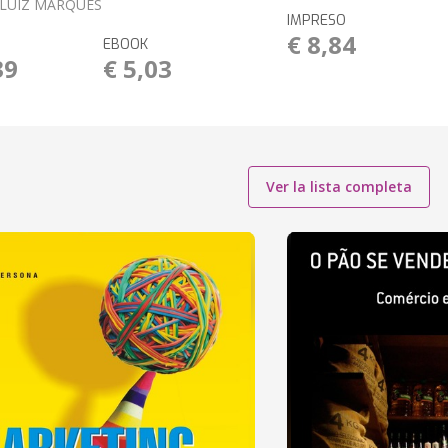
LUIZ MARQUES
IMPRESO
€ 8,84
EBOOK
39
€ 5,03
Ver la lista completa