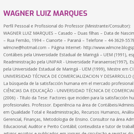
WAGNER LUIZ MARQUES
Perfil Pessoal e Profissional do Professor (Ministrante/Consultor):
WAGNER LUIZ MARQUES – Casado – Duas filhas – Data de Nascim
– Rua Fernão, 1994 – Cianorte – Paraná – Telefone – 44-3629-557
wlmcne@hotmail.com
– Página Internet- http://www.wlmcne.blogs
Contábeis pela Universidade Estadual de Maringá – UEM (1991), esp
Readministração pela UNIPAR - Universidade Paranaense(1997), Esp
pela Universidade Estadual de Maringá - UEM (1999), Mestre em
UNIVERSIDAD TÉCNICA DE COMERCIALIZACION Y DESARROLLO (2002
La búsqueda de la satisfacción humana em el mercado profesional
CIÊNCIAS DA EDUCAÇÃO - UNIVERSIDAD TÉCNICA DE COMERCI
(2006) - Título da Tese: Factores que inciden para la satisfacción 
profesionales. Professor. Experiência na área de Contábeis/Admi
em Qualidade Total e Readministração, Recursos Humanos, Análise
Gerencial, Finanças, Metodologia de Ensino. Consultor na área Adm
Educacional; Auditor e Perito Contábil; conteudista e tutor de trabalh
artigos escritos e publicados em jornais de circulação e revistas 