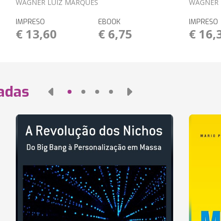
WAGNER LUIZ MARQUES
WAGNER 
IMPRESO
EBOOK
IMPRESO
€ 13,60
€ 6,75
€ 16,
nadas