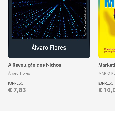
A Revolução dos Nichos
Market
Álvaro Flores
MARIO P
IMPRESO
IMPRESO
€ 7,83
€ 10,