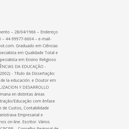
ento – 28/04/1966 – Endereço
8 – 44-99977-6604 – e-mail-
pot.com. Graduado em Ciências
ecialista em Qualidade Total e
ecialista em Ensino Religioso
 CIÊNCIAS DA EDUCAÇÃO -
) - Título da Dissertação:
 de la educación. e Doutor em
ALIZACION Y DESARROLLO
humana en distintas áreas
nistração/Educação com ênfase
 de Custos, Contabilidade
inistrava Empresarial e
os on-line. Escritor. Vários
do CRCPR – Conselho Regional de