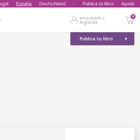
ugal
España
Deutschland
-
Publica tu libro
Ayuda
0
Inicia sesión o
o
Regístrate
Publica tu libro