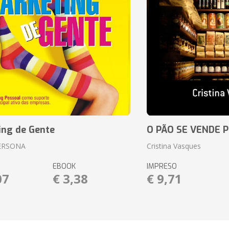
ing de Gente
O PÃO SE VENDE 
ERSONA
Cristina Vasques
EBOOK
IMPRESO
07
€ 3,38
€ 9,71