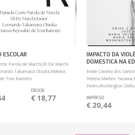
O ESCOLAR
IMPACTO DA VIOL
DOMÉSTICA NA E
orte Parola de Marchi,Eli De Marchi
Leonardo Takamasa Otsuka,Mateus
Enide Caixeta dos Santo
de Toni Bariotto
Helena Martins Yazawa,
Perim,Woshington Clelt
EBOOK
44
€ 18,77
IMPRESO
€ 20,44