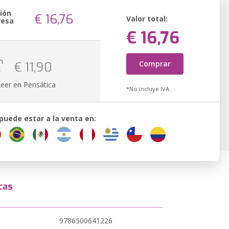
ión
€ 16,76
Valor total:
resa
€ 16,76
n
Comprar
€ 11,90
k
Leer en Pensática
*No incluye IVA.
 puede estar a la venta en:
cas
9786500641226