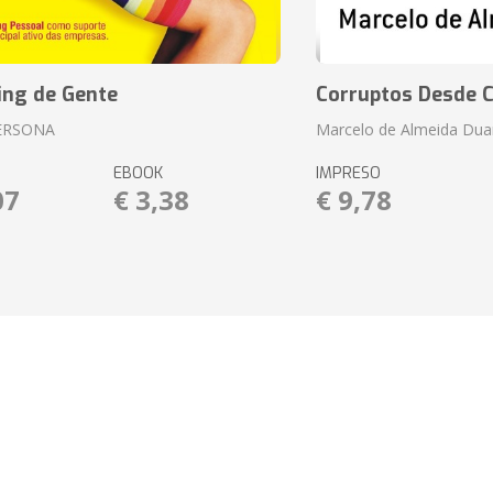
ing de Gente
Corruptos Desde C
ERSONA
Marcelo de Almeida Dua
EBOOK
IMPRESO
07
€ 3,38
€ 9,78