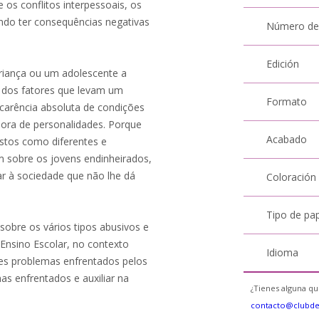
s conflitos interpessoais, os
ndo ter consequências negativas
Número de
Edición
riança ou um adolescente a
um dos fatores que levam um
Formato
 carência absoluta de condições
dora de personalidades. Porque
Acabado
stos como diferentes e
êm sobre os jovens endinheirados,
r à sociedade que não lhe dá
Coloración
Tipo de pa
sobre os vários tipos abusivos e
 Ensino Escolar, no contexto
Idioma
ores problemas enfrentados pelos
as enfrentados e auxiliar na
¿Tienes alguna qu
contacto@clubd