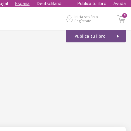
ugal
España
Deutschland
-
Publica tu libro
Ayuda
0
Inicia sesión o
o
Regístrate
Publica tu libro