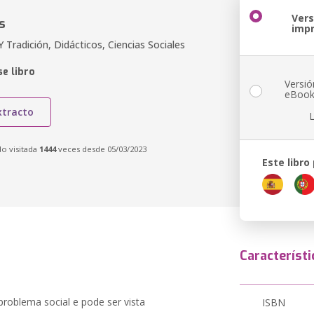
Vers
s
imp
Tradición, Didácticos, Ciencias Sociales
e libro
Versió
eBoo
xtracto
do visitada
1444
veces desde 05/03/2023
Este libro
Característi
problema social e pode ser vista
ISBN