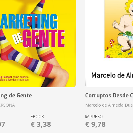
ing de Gente
Corruptos Desde C
ERSONA
Marcelo de Almeida Dua
EBOOK
IMPRESO
07
€ 3,38
€ 9,78