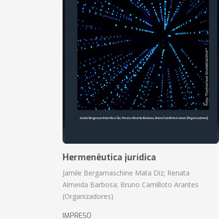
Hermenêutica jurídica
Jamile Bergamaschine Mata Diz; Renata
Almeida Barbosa; Bruno Camilloto Arantes
(Organizadores)
IMPRESO