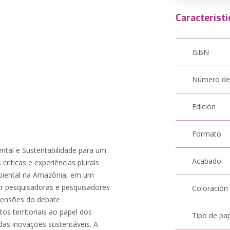
Característi
ISBN
Número de
Edición
Formato
ntal e Sustentabilidade para um
Acabado
ríticas e experiências plurais
mbiental na Amazônia, em um
r pesquisadoras e pesquisadores
Coloración
imensões do debate
tos territoriais ao papel dos
Tipo de pa
das inovações sustentáveis. A