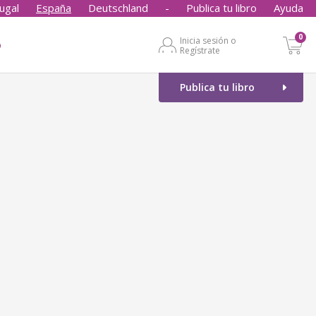
ugal
España
Deutschland
-
Publica tu libro
Ayuda
0
Inicia sesión o
o
Regístrate
Publica tu libro