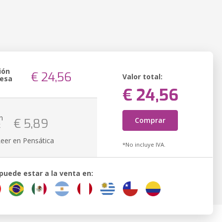
ión
€ 24,56
Valor total:
resa
€ 24,56
n
Comprar
€ 5,89
k
Leer en Pensática
*No incluye IVA.
 puede estar a la venta en: