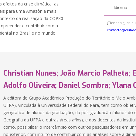
 efeitos da crise climática, as
Idioma
íveis para uma Amazônia mais
 contexto da realização da COP30
¿Tienes alguna qu
mpreender e contribuir com a
contacto@clubd
iental no Brasil e no mundo.
Christian Nunes; João Marcio Palheta; 
Adolfo Oliveira; Daniel Sombra; Ylana 
A editora do Grupo Acadêmico Produção do Território e Meio Am
UFPA), vinculada à Universidade Federal do Pará, tem como objeti
geográfica de alunos da graduação, da pós-graduação (alunos do
Geografia da UFPA e outras áreas afins), e dos docentes da institu
como, possibilitar o intercâmbio com outros pesquisadores em univ
no exterior, com intuito de contribuir com as análises sobre a dinâm