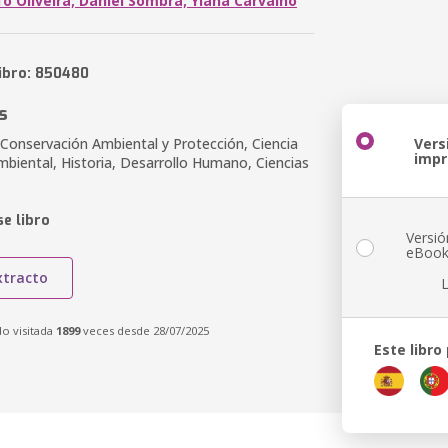
o Oliveira; Daniel Sombra; Ylana Carvalho
libro: 850480
s
Conservación Ambiental y Protección, Ciencia
Vers
imp
mbiental, Historia, Desarrollo Humano, Ciencias
e libro
Versió
eBoo
xtracto
do visitada
1899
veces desde 28/07/2025
Este libro