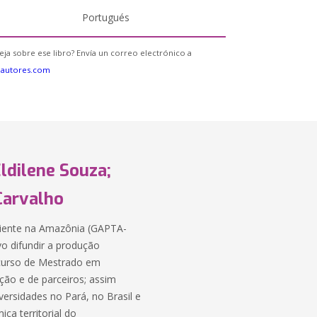
Portugués
eja sobre ese libro? Envía un correo electrónico a
eautores.com
Eldilene Souza;
Carvalho
biente na Amazônia (GAPTA-
vo difundir a produção
 curso de Mestrado em
ição e de parceiros; assim
ersidades no Pará, no Brasil e
ica territorial do