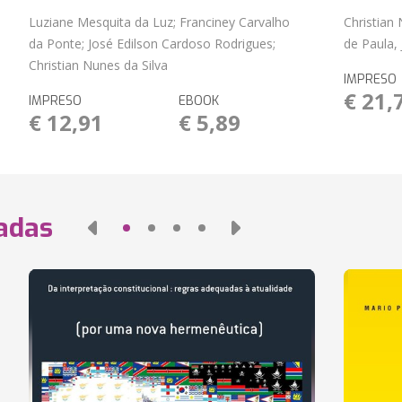
Luziane Mesquita da Luz; Franciney Carvalho
Christian
da Ponte; José Edilson Cardoso Rodrigues;
de Paula,
Christian Nunes da Silva
IMPRESO
€ 21,
IMPRESO
EBOOK
€ 12,91
€ 5,89
nadas