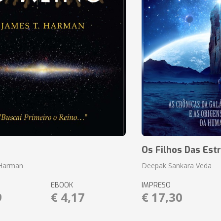
o
Os Filhos Das Estr
 Harman
Deepak Sankara Veda
EBOOK
IMPRESO
9
€ 4,17
€ 17,30