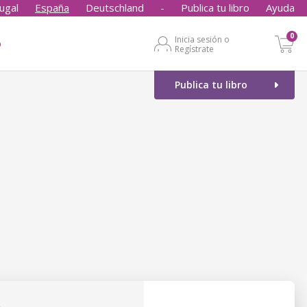
ugal
España
Deutschland
-
Publica tu libro
Ayuda
0
Inicia sesión o
o
Regístrate
Publica tu libro