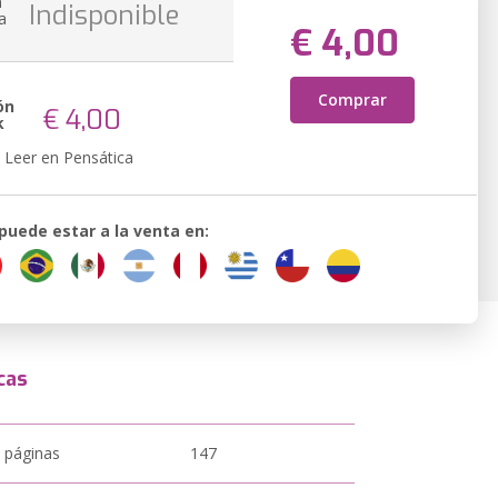
n
Indisponible
a
€ 4,00
Comprar
ón
€ 4,00
k
Leer en Pensática
 puede estar a la venta en:
cas
 páginas
147