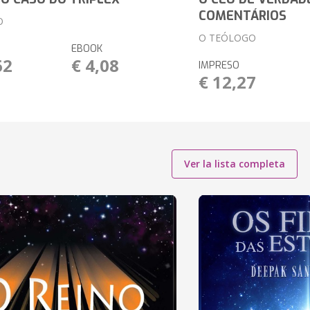
COMENTÁRIOS
O
O TEÓLOGO
EBOOK
62
€ 4,08
IMPRESO
€ 12,27
Ver la lista completa