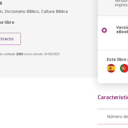
Versió
s
impres
ón, Diccionario Bíblico, Cultura Bíblica
e libro
Versi
eBoo
xtracto
do visitada
2292
veces desde 31/03/2021
Este libro
Característi
Número de