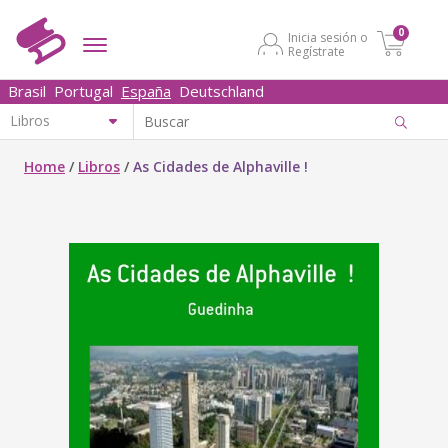
0
Inicia sesión o
Regístrate
Brasil
Portugal
España
Deutschland
Home
/
Libros
/
As Cidades de Alphaville !