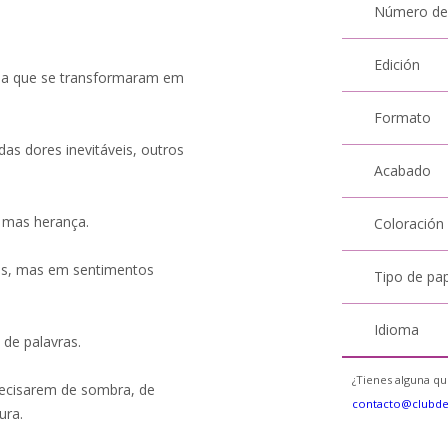
Número de
Edición
ida que se transformaram em
Formato
das dores inevitáveis, outros
Acabado
, mas herança.
Coloración
is, mas em sentimentos
Tipo de pa
Idioma
de palavras.
¿Tienes alguna qu
ecisarem de sombra, de
contacto@clubd
ura.