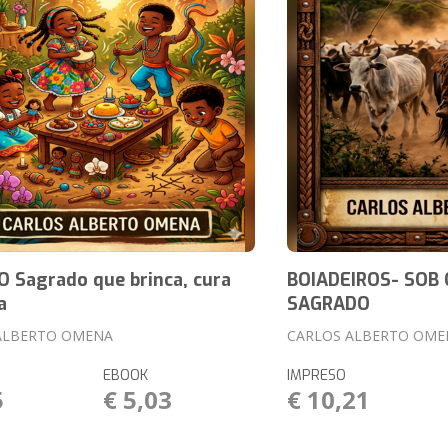
O Sagrado que brinca, cura
BOIADEIROS- SOB 
a
SAGRADO
ALBERTO OMENA
CARLOS ALBERTO OME
EBOOK
IMPRESO
5
€ 5,03
€ 10,21