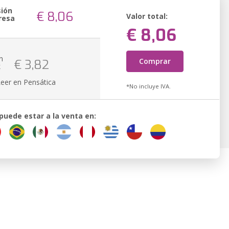
sión
€ 8,06
Valor total:
resa
€ 8,06
n
Comprar
€ 3,82
k
Leer en Pensática
*No incluye IVA.
 puede estar a la venta en: