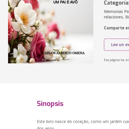
Categoría
Memorias Pers
relaciones, B
Comparte es
Lee un e
Esa página ha si
Sinopsis
Este livro nasce do coração, como um jardim cu
dos anos.