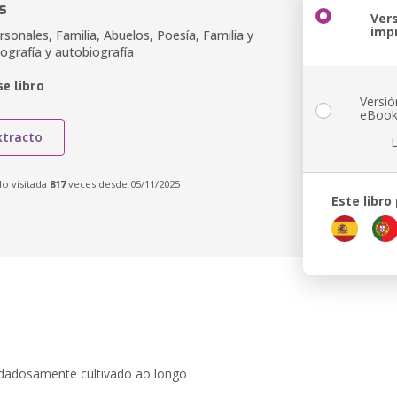
s
Ver
imp
onales, Familia, Abuelos, Poesía, Familia y
iografía y autobiografía
e libro
Versió
eBoo
xtracto
do visitada
817
veces desde 05/11/2025
Este libro
idadosamente cultivado ao longo