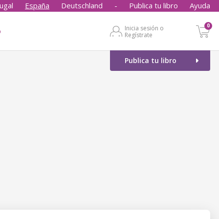
ugal
España
Deutschland
-
Publica tu libro
Ayuda
0
Inicia sesión o
o
Regístrate
Publica tu libro