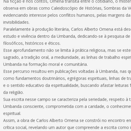
Na ficção e nos contos, Omena transita entre o cotidiano, o mistéri
observa em obras como Caleidoscópio de Histórias, Sombras da Ve
evidenciando interesse pelos conflitos humanos, pelas margens da 
invisibilidades.
Paralelamente à produção literária, Carlos Alberto Omena está d
estudo e vivência dentro da Umbanda, dedicando-se à pesquisa de 
filosóficos, históricos e éticos.
Esse aprofundamento não se limita à prática religiosa, mas se esten
sagrado, a tradição oral, a mediunidade, as linhas de trabalho espiri
Umbanda na formação moral e comunitária.
Esse percurso resultou em publicações voltadas à Umbanda, nas q
como fundamentos doutrinários, egrégoras espirituais, linhas de tra
e o sentido educativo da espiritualidade, buscando afastar leituras 
da religião.
Sua escrita nesse campo se caracteriza pela seriedade, respeito à
Umbanda consciente, comprometida com a caridade, o conhecimen
espiritual.
Assim, a obra de Carlos Alberto Omena se constrói no encontro entre
crítica social, revelando um autor que compreende a escrita como 