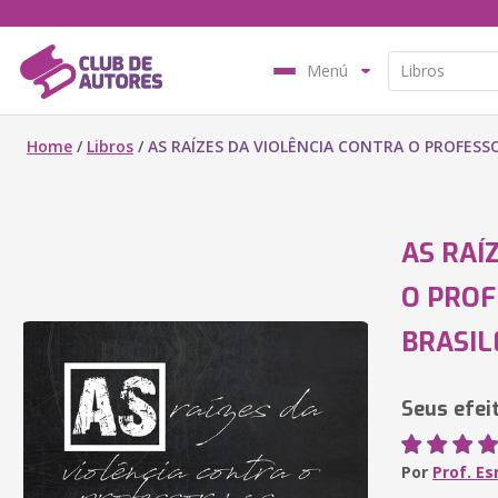
Menú
Home
/
Libros
/
AS RAÍZES DA VIOLÊNCIA CONTRA O PROFESS
AS RAÍ
O PROF
BRASIL
Seus efei
Por
Prof. Es