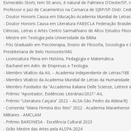
Esmeraldo Storti, tem 50 anos, é natural de Palmeira D’Oeste/SP, re
Professor e Juiz de Casamentos na Comarca de SJRP/SP-Distr. Ced
- Doutor Honoris Causa em Educação-Academia Mundial de Letra
- Doutor Honoris Causa em Literatura-FABECLA Federação Brasile
Ciências, Letras e Artes Centro Sarmathiano de Altos Estudos Filos
- Mestre em Teologia pela Universidade da Bíblia
- Pós Graduado em Psicoterapia, Ensino de Filosofia, Sociologia e 
Presbiteriana de Belo Horizonte/MG
- Licenciatura Plena em História, Pedagogia e Matemática.
- Bacharel em Adm. de Empresas e Teologia.
- Membro Vitalício da AIL – Academia Independente de Letras/188
- Membro Vitalício da Academia Mundial de Letras da Humanidade
- Membro Fundador da “Accademia Italiana Delle Scienze, Lettere e
- Prêmio “Apontador, Evidências Literárias/2021”-AIL
- Prêmio “Literatura Caiçara” 2022 – ALSA-São Pedro da Aldeia/RJ
- Comenda “Maria Firmina dos Reis” 2022 - Academia Maranhense C
Militares - AMCLAM
- Prêmio BARONESA - Excelência Cultural 2023
- Grão Mestre das Artes pela ALSPA-2024