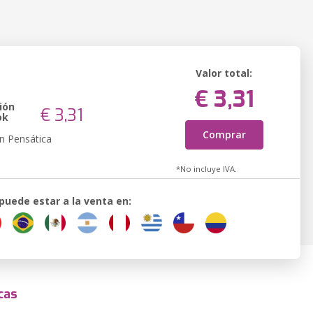
Valor total:
€ 3,31
ión
€ 3,31
ok
Comprar
n Pensática
*No incluye IVA.
 puede estar a la venta en:
cas