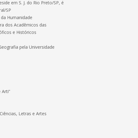
side em S. J. do Rio Preto/SP, é
ral/SP
s da Humanidade
ira dos Acadêmicos das
óficos e Históricos
Geografia pela Universidade
 Arti”
iências, Letras e Artes