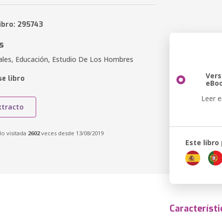
ibro: 295743
s
iales, Educación, Estudio De Los Hombres
Vers
e libro
eBo
Leer e
xtracto
do visitada
2602
veces desde 13/08/2019
Este libro
Característi