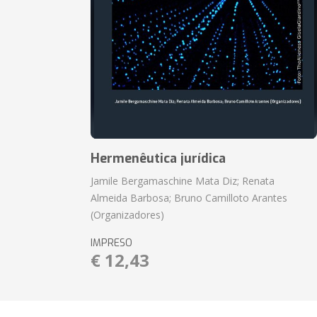
Hermenêutica jurídica
Jamile Bergamaschine Mata Diz; Renata
Almeida Barbosa; Bruno Camilloto Arantes
(Organizadores)
IMPRESO
€ 12,43