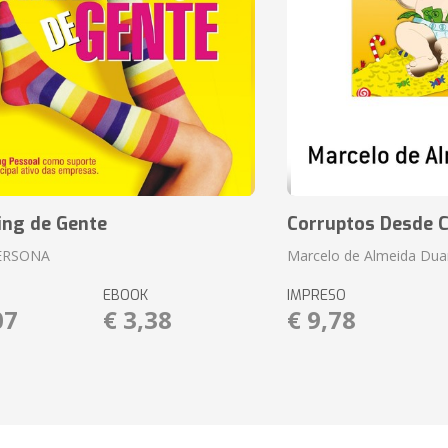
ing de Gente
Corruptos Desde C
ERSONA
Marcelo de Almeida Dua
EBOOK
IMPRESO
07
€ 3,38
€ 9,78