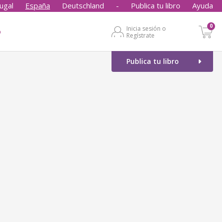
ugal
España
Deutschland
-
Publica tu libro
Ayuda
0
Inicia sesión o
o
Regístrate
Publica tu libro