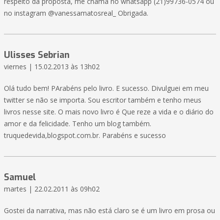
respeito da proposta, me chama no whatsapp (21)99736-0574 ou
no instagram @vanessamatosreal_ Obrigada.
Ulisses Sebrian
viernes | 15.02.2013 às 13h02
Olá tudo bem! PArabéns pelo livro. E sucesso. Divulguei em meu
twitter se não se importa. Sou escritor também e tenho meus
livros nesse site. O mais novo livro é Que reze a vida e o diário do
amor e da felicidade. Tenho um blog também.
truquedevida,blogspot.com.br. Parabéns e sucesso
Samuel
martes | 22.02.2011 às 09h02
Gostei da narrativa, mas não está claro se é um livro em prosa ou