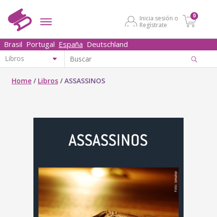
0
Inicia sesión o
Regístrate
Brasil
Portugal
España
Deutschland
Home
/
Libros
/
ASSASSINOS